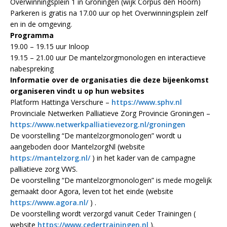
Overwinningsplein 1 in Groningen (wijk Corpus den Hoorn)
Parkeren is gratis na 17.00 uur op het Overwinningsplein zelf
en in de omgeving.
Programma
19.00 – 19.15 uur Inloop
19.15 – 21.00 uur De mantelzorgmonologen en interactieve
nabespreking
Informatie over de organisaties die deze bijeenkomst
organiseren vindt u op hun websites
Platform Hattinga Verschure –
https://www.sphv.nl
Provinciale Netwerken Palliatieve Zorg Provincie Groningen –
https://www.netwerkpalliatievezorg.nl/groningen
De voorstelling “De mantelzorgmonologen” wordt u
aangeboden door MantelzorgNl (website
https://mantelzorg.nl/
) in het kader van de campagne
palliatieve zorg VWS.
De voorstelling “De mantelzorgmonologen” is mede mogelijk
gemaakt door Agora, leven tot het einde (website
https://www.agora.nl/
) .
De voorstelling wordt verzorgd vanuit Ceder Trainingen (
website
https://www.cedertrainingen.nl
).