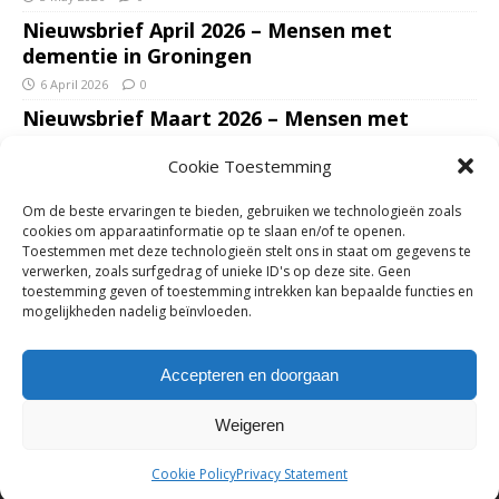
Nieuwsbrief April 2026 – Mensen met
dementie in Groningen
6 April 2026
0
Nieuwsbrief Maart 2026 – Mensen met
dementie in Groningen
Cookie Toestemming
7 March 2026
0
Nieuwsbrief Januari – Februari 2026 – Mensen
Om de beste ervaringen te bieden, gebruiken we technologieën zoals
met dementie in Groningen
cookies om apparaatinformatie op te slaan en/of te openen.
Toestemmen met deze technologieën stelt ons in staat om gegevens te
7 February 2026
0
verwerken, zoals surfgedrag of unieke ID's op deze site. Geen
Ondersteun mantelzorgers – gun hun een
toestemming geven of toestemming intrekken kan bepaalde functies en
mogelijkheden nadelig beïnvloeden.
adempauze in De Opstap. Inzamelingsactie
voor De Opstap gestart op GoFundMe
Accepteren en doorgaan
25 January 2026
0
Weigeren
Copyright © 2018-2026 | Mensen met dementie in Groningen | Zie
Cookie Policy
Privacy Statement
verder
info over deze website
voor meer informatie.