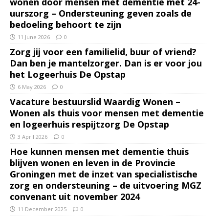
wonen door mensen met dementie met 24-
uurszorg – Ondersteuning geven zoals de
bedoeling behoort te zijn
11 June 2026
0
Zorg jij voor een familielid, buur of vriend?
Dan ben je mantelzorger. Dan is er voor jou
het Logeerhuis De Opstap
6 May 2026
0
Vacature bestuurslid Waardig Wonen –
Wonen als thuis voor mensen met dementie
en logeerhuis respijtzorg De Opstap
3 April 2026
0
Hoe kunnen mensen met dementie thuis
blijven wonen en leven in de Provincie
Groningen met de inzet van specialistische
zorg en ondersteuning – de uitvoering MGZ
convenant uit november 2024
11 December 2025
0