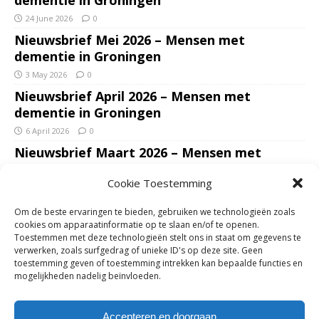
24 June 2026
0
Nieuwsbrief Mei 2026 – Mensen met
dementie in Groningen
3 May 2026
0
Nieuwsbrief April 2026 – Mensen met
dementie in Groningen
6 April 2026
0
Nieuwsbrief Maart 2026 – Mensen met
dementie in Groningen
Cookie Toestemming
7 March 2026
0
Nieuwsbrief Januari – Februari 2026 – Mensen
Om de beste ervaringen te bieden, gebruiken we technologieën zoals
met dementie in Groningen
cookies om apparaatinformatie op te slaan en/of te openen.
Toestemmen met deze technologieën stelt ons in staat om gegevens te
7 February 2026
0
verwerken, zoals surfgedrag of unieke ID's op deze site. Geen
Ondersteun mantelzorgers – gun hun een
toestemming geven of toestemming intrekken kan bepaalde functies en
mogelijkheden nadelig beïnvloeden.
adempauze in De Opstap. Inzamelingsactie
voor De Opstap gestart op GoFundMe
Accepteren en doorgaan
25 January 2026
0