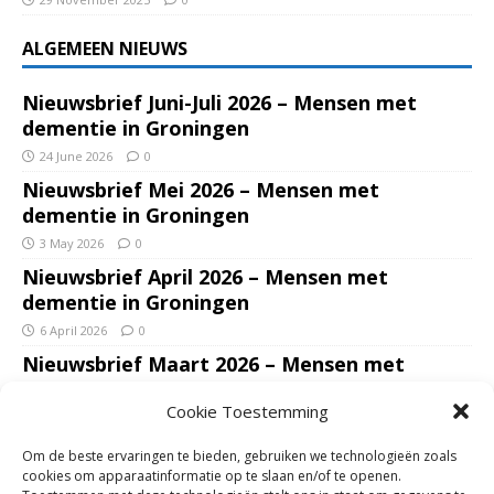
ALGEMEEN NIEUWS
Nieuwsbrief Juni-Juli 2026 – Mensen met
dementie in Groningen
24 June 2026
0
Nieuwsbrief Mei 2026 – Mensen met
dementie in Groningen
3 May 2026
0
Nieuwsbrief April 2026 – Mensen met
dementie in Groningen
6 April 2026
0
Nieuwsbrief Maart 2026 – Mensen met
dementie in Groningen
Cookie Toestemming
7 March 2026
0
Nieuwsbrief Januari – Februari 2026 – Mensen
Om de beste ervaringen te bieden, gebruiken we technologieën zoals
met dementie in Groningen
cookies om apparaatinformatie op te slaan en/of te openen.