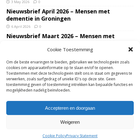
3 May 2026
0
Nieuwsbrief April 2026 – Mensen met
dementie in Groningen
6 April 2026
0
Nieuwsbrief Maart 2026 – Mensen met
dementie in Groningen
Cookie Toestemming
7 March 2026
0
Nieuwsbrief Januari – Februari 2026 – Mensen
Om de beste ervaringen te bieden, gebruiken we technologieën zoals
met dementie in Groningen
cookies om apparaatinformatie op te slaan en/of te openen.
Toestemmen met deze technologieën stelt ons in staat om gegevens te
7 February 2026
0
verwerken, zoals surfgedrag of unieke ID's op deze site. Geen
Ondersteun mantelzorgers – gun hun een
toestemming geven of toestemming intrekken kan bepaalde functies en
mogelijkheden nadelig beïnvloeden.
adempauze in De Opstap. Inzamelingsactie
voor De Opstap gestart op GoFundMe
Accepteren en doorgaan
25 January 2026
0
Weigeren
Copyright © 2018-2026 | Mensen met dementie in Groningen | Zie
Cookie Policy
Privacy Statement
verder
info over deze website
voor meer informatie.