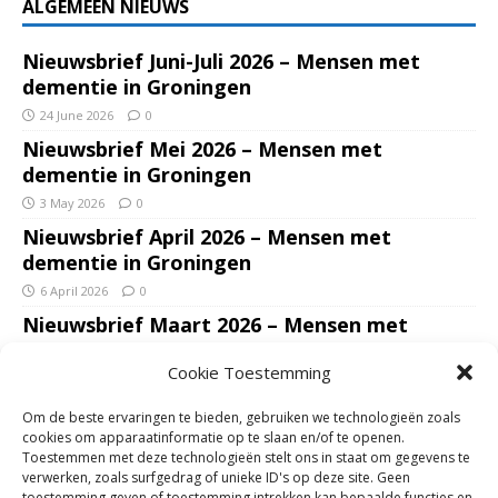
ALGEMEEN NIEUWS
Nieuwsbrief Juni-Juli 2026 – Mensen met
dementie in Groningen
24 June 2026
0
Nieuwsbrief Mei 2026 – Mensen met
dementie in Groningen
3 May 2026
0
Nieuwsbrief April 2026 – Mensen met
dementie in Groningen
6 April 2026
0
Nieuwsbrief Maart 2026 – Mensen met
dementie in Groningen
Cookie Toestemming
7 March 2026
0
Nieuwsbrief Januari – Februari 2026 – Mensen
Om de beste ervaringen te bieden, gebruiken we technologieën zoals
met dementie in Groningen
cookies om apparaatinformatie op te slaan en/of te openen.
Toestemmen met deze technologieën stelt ons in staat om gegevens te
7 February 2026
0
verwerken, zoals surfgedrag of unieke ID's op deze site. Geen
toestemming geven of toestemming intrekken kan bepaalde functies en