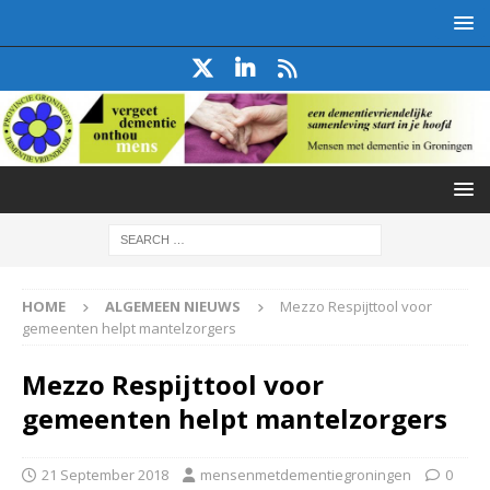
HOME
ALGEMEEN NIEUWS
Mezzo Respijttool voor
gemeenten helpt mantelzorgers
Mezzo Respijttool voor
gemeenten helpt mantelzorgers
21 September 2018
mensenmetdementiegroningen
0