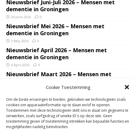
Nieuwsbrief Juni-Juli 2026 – Mensen met
dementie in Groningen
24 June 2026
0
Nieuwsbrief Mei 2026 – Mensen met
dementie in Groningen
3 May 2026
0
Nieuwsbrief April 2026 – Mensen met
dementie in Groningen
6 April 2026
0
Nieuwsbrief Maart 2026 – Mensen met
dementie in Groningen
Cookie Toestemming
7 March 2026
0
Nieuwsbrief Januari – Februari 2026 – Mensen
Om de beste ervaringen te bieden, gebruiken we technologieën zoals
met dementie in Groningen
cookies om apparaatinformatie op te slaan en/of te openen.
Toestemmen met deze technologieën stelt ons in staat om gegevens te
7 February 2026
0
verwerken, zoals surfgedrag of unieke ID's op deze site. Geen
Ondersteun mantelzorgers – gun hun een
toestemming geven of toestemming intrekken kan bepaalde functies en
mogelijkheden nadelig beïnvloeden.
adempauze in De Opstap. Inzamelingsactie
voor De Opstap gestart op GoFundMe