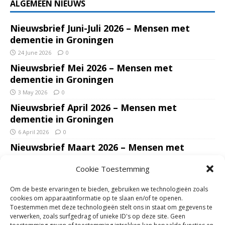
ALGEMEEN NIEUWS
Nieuwsbrief Juni-Juli 2026 – Mensen met
dementie in Groningen
24 June 2026
0
Nieuwsbrief Mei 2026 – Mensen met
dementie in Groningen
3 May 2026
0
Nieuwsbrief April 2026 – Mensen met
dementie in Groningen
6 April 2026
0
Nieuwsbrief Maart 2026 – Mensen met
dementie in Groningen
Cookie Toestemming
7 March 2026
0
Nieuwsbrief Januari – Februari 2026 – Mensen
Om de beste ervaringen te bieden, gebruiken we technologieën zoals
met dementie in Groningen
cookies om apparaatinformatie op te slaan en/of te openen.
Toestemmen met deze technologieën stelt ons in staat om gegevens te
7 February 2026
0
verwerken, zoals surfgedrag of unieke ID's op deze site. Geen