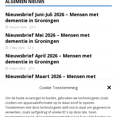
ALGEMEEN NIEUWS
Nieuwsbrief Juni-Juli 2026 – Mensen met
dementie in Groningen
24 June 2026
0
Nieuwsbrief Mei 2026 – Mensen met
dementie in Groningen
3 May 2026
0
Nieuwsbrief April 2026 – Mensen met
dementie in Groningen
6 April 2026
0
Nieuwsbrief Maart 2026 – Mensen met
dementie in Groningen
Cookie Toestemming
7 March 2026
0
Nieuwsbrief Januari – Februari 2026 – Mensen
Om de beste ervaringen te bieden, gebruiken we technologieën zoals
met dementie in Groningen
cookies om apparaatinformatie op te slaan en/of te openen.
Toestemmen met deze technologieën stelt ons in staat om gegevens te
7 February 2026
0
verwerken, zoals surfgedrag of unieke ID's op deze site. Geen
toestemming geven of toestemming intrekken kan bepaalde functies en