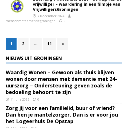
vrijwilliger – waardering in een filmpje van
VrijwilligersGroningen
7 December 2024
mensenmetdementiegroningen
0
1
2
…
11
»
NIEUWS UIT GRONINGEN
Waardig Wonen – Gewoon als thuis blijven
wonen door mensen met dementie met 24-
uurszorg – Ondersteuning geven zoals de
bedoeling behoort te zijn
11 June 2026
0
Zorg jij voor een familielid, buur of vriend?
Dan ben je mantelzorger. Dan is er voor jou
het Logeerhuis De Opstap