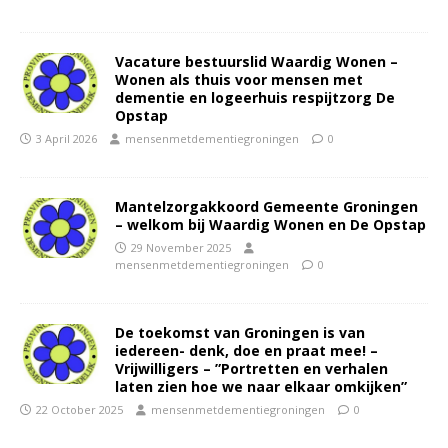
Vacature bestuurslid Waardig Wonen –
Wonen als thuis voor mensen met
dementie en logeerhuis respijtzorg De
Opstap
3 April 2026
mensenmetdementiegroningen
0
Mantelzorgakkoord Gemeente Groningen
– welkom bij Waardig Wonen en De Opstap
29 November 2025
mensenmetdementiegroningen
0
De toekomst van Groningen is van
iedereen- denk, doe en praat mee! –
Vrijwilligers – ”Portretten en verhalen
laten zien hoe we naar elkaar omkijken”
22 October 2025
mensenmetdementiegroningen
0