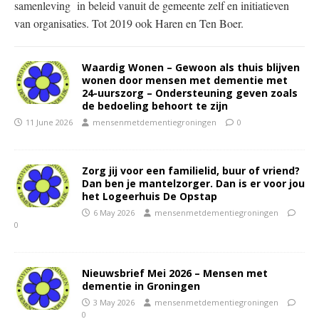
samenleving in beleid vanuit de gemeente zelf en initiatieven
van organisaties. Tot 2019 ook Haren en Ten Boer.
Waardig Wonen – Gewoon als thuis blijven
wonen door mensen met dementie met
24-uurszorg – Ondersteuning geven zoals
de bedoeling behoort te zijn
11 June 2026
mensenmetdementiegroningen
0
Zorg jij voor een familielid, buur of vriend?
Dan ben je mantelzorger. Dan is er voor jou
het Logeerhuis De Opstap
6 May 2026
mensenmetdementiegroningen
0
Nieuwsbrief Mei 2026 – Mensen met
dementie in Groningen
3 May 2026
mensenmetdementiegroningen
0