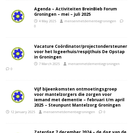
Agenda – Activiteiten BreinBieb Forum
Groningen – mei – juli 2025
4 May 2025
mensenmetdementiegroningen
0
Vacature Coördinator/projectondersteuner
voor het logeerhuis/respijthuis De Opstap
in Groningen
7 March 2025
mensenmetdementiegroningen
0
Vijf bijeenkomsten ontmoetingsgroep
voor mantelzorgers die zorgen voor
iemand met dementie – februari t/m april
2025 – Steunpunt Mantelzorg Groningen
12 January 2025
mensenmetdementiegroningen
0
Zaterdag 7 december 2024 – de dag van de