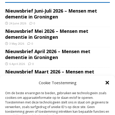
Nieuwsbrief Juni-Juli 2026 – Mensen met
dementie in Groningen
24 June 2026
0
Nieuwsbrief Mei 2026 – Mensen met
dementie in Groningen
3 May 2026
0
Nieuwsbrief April 2026 – Mensen met
dementie in Groningen
6 April 2026
0
Nieuwsbrief Maart 2026 – Mensen met
dementie in Groningen
Cookie Toestemming
7 March 2026
0
Nieuwsbrief Januari – Februari 2026 – Mensen
Om de beste ervaringen te bieden, gebruiken we technologieën zoals
met dementie in Groningen
cookies om apparaatinformatie op te slaan en/of te openen.
Toestemmen met deze technologieën stelt ons in staat om gegevens te
7 February 2026
0
verwerken, zoals surfgedrag of unieke ID's op deze site. Geen
Ondersteun mantelzorgers – gun hun een
toestemming geven of toestemming intrekken kan bepaalde functies en