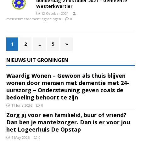
donderdag 21 oktober 2021 – Gemeente
Westerkwartier
12 October 2021
mensenmetdementiegroningen
0
1
2
…
5
»
NIEUWS UIT GRONINGEN
Waardig Wonen – Gewoon als thuis blijven
wonen door mensen met dementie met 24-
uurszorg – Ondersteuning geven zoals de
bedoeling behoort te zijn
11 June 2026
0
Zorg jij voor een familielid, buur of vriend?
Dan ben je mantelzorger. Dan is er voor jou
het Logeerhuis De Opstap
6 May 2026
0