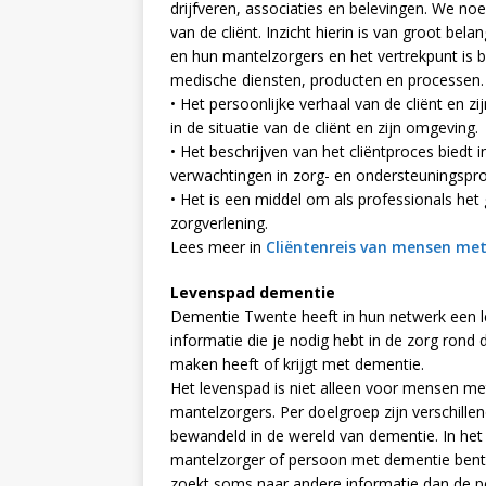
drijfveren, associaties en belevingen. We n
van de cliënt. Inzicht hierin is van groot bel
en hun mantelzorgers en het vertrekpunt is b
medische diensten, producten en processen.
• Het persoonlijke verhaal van de cliënt en zi
in de situatie van de cliënt en zijn omgeving.
• Het beschrijven van het cliëntproces biedt 
verwachtingen in zorg- en ondersteuningspr
• Het is een middel om als professionals he
zorgverlening.
Lees meer in
Cliëntenreis van mensen me
Levenspad dementie
Dementie Twente heeft in hun netwerk een le
informatie die je nodig hebt in de zorg rond
maken heeft of krijgt met dementie.
Het levenspad is niet alleen voor mensen m
mantelzorgers. Per doelgroep zijn verschill
bewandeld in de wereld van dementie. In het 
mantelzorger of persoon met dementie bent zo
zoekt soms naar andere informatie dan de 