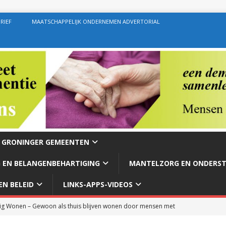
RIEF
MAATSCHAPPELIJK ONDERNEMEN ADVERTORIAL
E GRONINGER GEMEENTEN
 EN BELANGENBEHARTIGING
MANTELZORG EN ONDERS
N BELEID
LINKS-APPS-VIDEOS
g Wonen – Gewoon als thuis blijven wonen door mensen met
rg – Ondersteuning geven zoals de bedoeling behoort te zijn