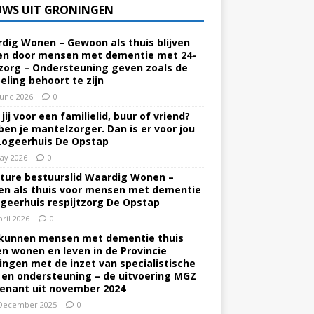
UWS UIT GRONINGEN
dig Wonen – Gewoon als thuis blijven
n door mensen met dementie met 24-
zorg – Ondersteuning geven zoals de
eling behoort te zijn
June 2026
0
jij voor een familielid, buur of vriend?
ben je mantelzorger. Dan is er voor jou
Logeerhuis De Opstap
ay 2026
0
ture bestuurslid Waardig Wonen –
n als thuis voor mensen met dementie
ogeerhuis respijtzorg De Opstap
pril 2026
0
kunnen mensen met dementie thuis
ven wonen en leven in de Provincie
ingen met de inzet van specialistische
 en ondersteuning – de uitvoering MGZ
enant uit november 2024
December 2025
0