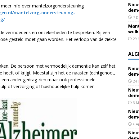
Nieu
r meer info over mantelzorgondersteuning
deme
en.nl/mantelzorg-ondersteuning-
7 D
g/
Mant
welk
 de vermoedens en onzekerheden te bespreken. Bij een
nose gesteld moet gaan worden. Het verloop van de ziekte
29 
ALG
en. De persoon met vermoedelijk dementie kan zelf het
Nieu
 heeft of krijgt. Meestal zijn het de naasten (echtgenoot,
deme
die een ander gedrag zien maar ook professionele
24 
hulp of verzorging of huishoudelijke hulp komen.
Nieu
deme
3 M
Nieu
deme
6 A
Nieu
deme