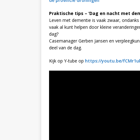
de provincie Groningen
Praktische tips – ‘Dag en nacht met de
Leven met dementie is vaak zwaar, ondanks 
vaak al kunt helpen door kleine veranderingen
dag?
Casemanager Gerben Jansen en verpleegkundig
deel van de dag.
Kijk op Y-tube op
https://youtu.be/fCMr1