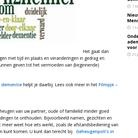
7 M
Nieu
Mens
7 F
Onde
adem
voor
Het gaat dan
25 
gen met tijd en plaats en veranderingen in gedrag en
ng kunnen geven tot het vermoeden van (beginnende)
n dementie
helpt je daarbij. Lees ook meer in het
Filmpje –
heugen van uw partner, oude of familielid minder goed
dingen te onthouden. Bijvoorbeeld namen, gezichten en
t meer weet hoe iets werkt, zoals de afstandsbediening van
en kunt komen. U kunt dan terecht bij
Geheugenpoli’s in