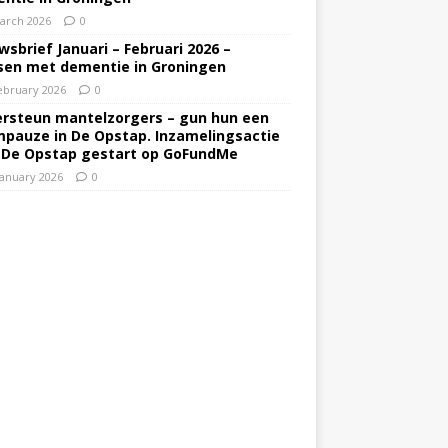
arch 2026
0
wsbrief Januari – Februari 2026 –
en met dementie in Groningen
ebruary 2026
0
rsteun mantelzorgers – gun hun een
pauze in De Opstap. Inzamelingsactie
 De Opstap gestart op GoFundMe
January 2026
0