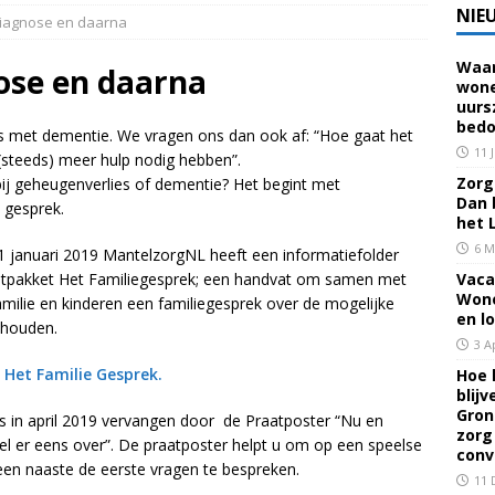
NIE
iagnose en daarna
Waar
 voor een familielid, buur of vriend? Dan ben je mantelzorger. Dan
ose en daarna
wone
uurs
eerhuis De Opstap
GRONINGEN
bedo
 met dementie. We vragen ons dan ook af: “Hoe gaat het
rief Mei 2026 – Mensen met dementie in Groningen
ALGEMEEN
11 
(steeds) meer hulp nodig hebben”.
Zorg 
ij geheugenverlies of dementie? Het begint met
Dan 
 gesprek.
rief April 2026 – Mensen met dementie in Groningen
het 
6 M
1 januari 2019 MantelzorgNL heeft een informatiefolder
atpakket Het Familiegesprek; een handvat om samen met
Vaca
brief Juni-Juli 2026 – Mensen met dementie in Groningen
Wone
amilie en kinderen een familiegesprek over de mogelijke
en l
 houden.
3 A
n
Het Familie Gesprek.
Hoe 
blij
Gron
is in april 2019 vervangen door de Praatposter “Nu en
zorg
el er eens over”. De praatposter helpt u om op een speelse
conv
en naaste de eerste vragen te bespreken.
11 