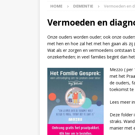
HOME
DEMENTIE
Vermoeden en d
APPINGEDAM
[ 6 May 2026 ]
Zorg jij
Vermoeden en diagn
is er voor jou het Log
Onze ouders worden ouder; ook onze ouders
[ 3 May 2026 ]
Nieuwsb
met hen en hoe zal het met hen gaan als zij 
NIEUWS
Wat als er zorgen en vermoedens ontstaan b
onzekerheden; in veel families begint dan het
[ 6 April 2026 ]
Nieuwsb
Mezzo ( per 
ALGEMEEN NIEUWS
met het Pra
[ 24 June 2026 ]
Nieuws
de ouders, f
toekomst te
ALGEMEEN NIEUWS
Lees meer i
Deze folder 
straks. Wand
manier met e