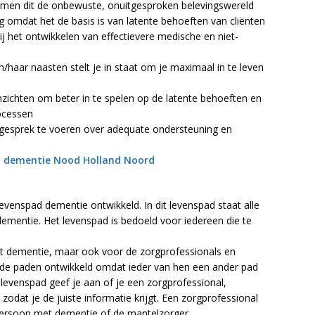
oemen dit de onbewuste, onuitgesproken belevingswereld
ang omdat het de basis is van latente behoeften van cliënten
ij het ontwikkelen van effectievere medische en niet-
jn/haar naasten stelt je in staat om je maximaal in te leven
inzichten om beter in te spelen op de latente behoeften en
ocessen
t gesprek te voeren over adequate ondersteuning en
t dementie Nood Holland Noord
venspad dementie ontwikkeld. In dit levenspad staat alle
 dementie. Het levenspad is bedoeld voor iedereen die te
et dementie, maar ook voor de zorgprofessionals en
ende paden ontwikkeld omdat ieder van hen een ander pad
levenspad geef je aan of je een zorgprofessional,
dat je de juiste informatie krijgt. Een zorgprofessional
persoon met dementie of de mantelzorger.