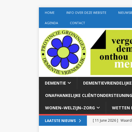
HOME
INFO OVER DEZE WEBSITE
NIEUWSB
AGENDA
CONTACT
DEMENTIE
DEMENTIEVRIENDELIJK
ONAFHANKELIJKE CLIËNTONDERSTEUNING
WONEN–WELZIJN–ZORG
WETTEN E
[ 11 June 2026 ]
Waardi
LAATSTE NIEUWS
dementie met 24-uurszo