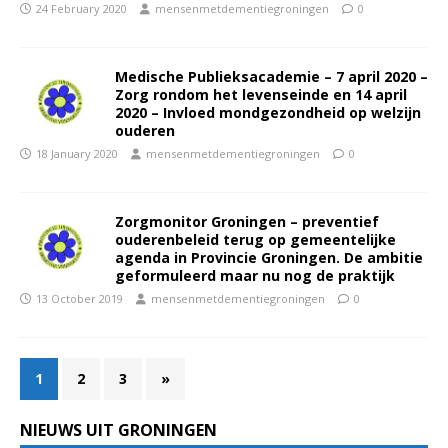
24 February 2020
mensenmetdementiegroningen
0
Medische Publieksacademie – 7 april 2020 –
Zorg rondom het levenseinde en 14 april
2020 – Invloed mondgezondheid op welzijn
ouderen
18 January 2020
mensenmetdementiegroningen
0
Zorgmonitor Groningen – preventief
ouderenbeleid terug op gemeentelijke
agenda in Provincie Groningen. De ambitie
geformuleerd maar nu nog de praktijk
13 October 2019
mensenmetdementiegroningen
0
1
2
3
»
NIEUWS UIT GRONINGEN