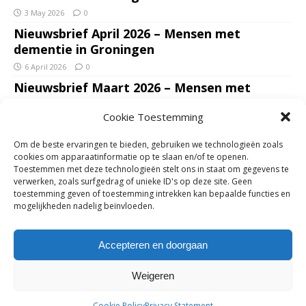
3 May 2026
0
Nieuwsbrief April 2026 – Mensen met
dementie in Groningen
6 April 2026
0
Nieuwsbrief Maart 2026 – Mensen met
dementie in Groningen
Cookie Toestemming
7 March 2026
0
Nieuwsbrief Januari – Februari 2026 – Mensen
Om de beste ervaringen te bieden, gebruiken we technologieën zoals
met dementie in Groningen
cookies om apparaatinformatie op te slaan en/of te openen.
Toestemmen met deze technologieën stelt ons in staat om gegevens te
7 February 2026
0
verwerken, zoals surfgedrag of unieke ID's op deze site. Geen
Ondersteun mantelzorgers – gun hun een
toestemming geven of toestemming intrekken kan bepaalde functies en
mogelijkheden nadelig beïnvloeden.
adempauze in De Opstap. Inzamelingsactie
voor De Opstap gestart op GoFundMe
Accepteren en doorgaan
25 January 2026
0
Weigeren
Copyright © 2018-2026 | Mensen met dementie in Groningen | Zie
Cookie Policy
Privacy Statement