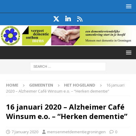
HOME
GEMEENTEN
HET HOGELAND
16 januari
2020 – Alzheimer Café Winsum e.o. – “Herken dementie”
16 januari 2020 – Alzheimer Café
Winsum e.o. – “Herken dementie”
7 January 2020
mensenmetdementiegroningen
0