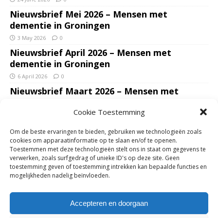
Nieuwsbrief Mei 2026 – Mensen met
dementie in Groningen
3 May 2026
0
Nieuwsbrief April 2026 – Mensen met
dementie in Groningen
6 April 2026
0
Nieuwsbrief Maart 2026 – Mensen met
dementie in Groningen
Cookie Toestemming
7 March 2026
0
Nieuwsbrief Januari – Februari 2026 – Mensen
Om de beste ervaringen te bieden, gebruiken we technologieën zoals
met dementie in Groningen
cookies om apparaatinformatie op te slaan en/of te openen.
Toestemmen met deze technologieën stelt ons in staat om gegevens te
7 February 2026
0
verwerken, zoals surfgedrag of unieke ID's op deze site. Geen
Ondersteun mantelzorgers – gun hun een
toestemming geven of toestemming intrekken kan bepaalde functies en
mogelijkheden nadelig beïnvloeden.
adempauze in De Opstap. Inzamelingsactie
voor De Opstap gestart op GoFundMe
Accepteren en doorgaan
25 January 2026
0