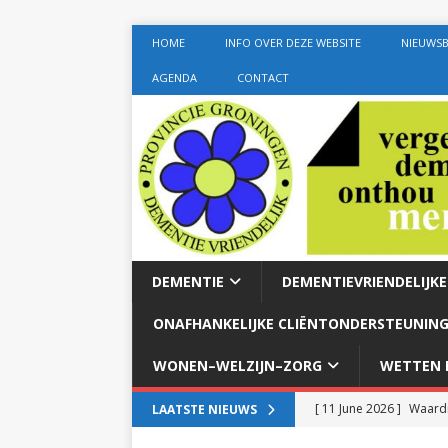
HOME
INFO OVER DEZE WEBSITE
NIEUWSB
AGENDA
CONTACT
DEMENTIE
DEMENTIEVRIENDELIJK
ONAFHANKELIJKE CLIËNTONDERSTEUNING
WONEN–WELZIJN–ZORG
WETTEN E
[ 11 June 2026 ]
Waardi
LAATSTE NIEUWS
dementie met 24-uurszo