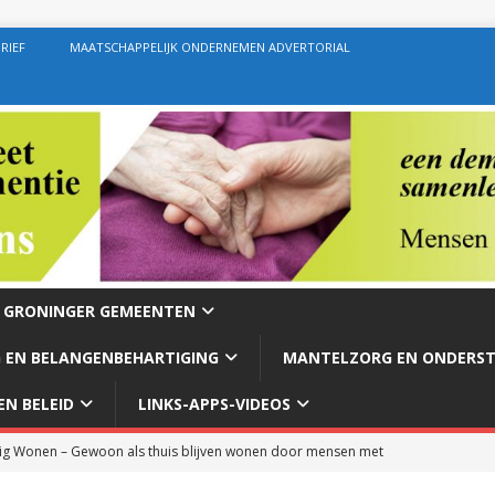
RIEF
MAATSCHAPPELIJK ONDERNEMEN ADVERTORIAL
E GRONINGER GEMEENTEN
 EN BELANGENBEHARTIGING
MANTELZORG EN ONDERS
N BELEID
LINKS-APPS-VIDEOS
g Wonen – Gewoon als thuis blijven wonen door mensen met
rg – Ondersteuning geven zoals de bedoeling behoort te zijn