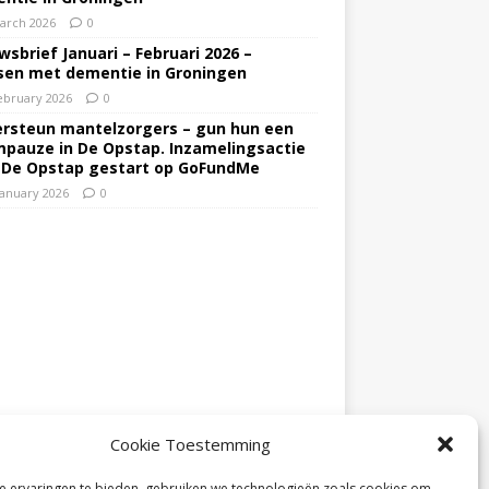
arch 2026
0
wsbrief Januari – Februari 2026 –
en met dementie in Groningen
ebruary 2026
0
rsteun mantelzorgers – gun hun een
pauze in De Opstap. Inzamelingsactie
 De Opstap gestart op GoFundMe
January 2026
0
Cookie Toestemming
 ervaringen te bieden, gebruiken we technologieën zoals cookies om