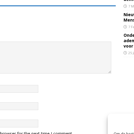
7 M
Nieu
Mens
7 F
Onde
adem
voor
25 
 browser for the next time I comment.
Om de beste