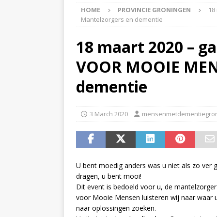
HOME
PROVINCIE GRONINGEN
18
APPINGEDAM
Mantelzorgers en dementie
[ 6 May 2026 ]
Zorg jij
18 maart 2020 – ga
is er voor jou het Log
VOOR MOOIE MENS
[ 3 May 2026 ]
Nieuwsb
NIEUWS
dementie
[ 6 April 2026 ]
Nieuwsb
ALGEMEEN NIEUWS
3 March 2020
mensenmetdementiegro
[ 24 June 2026 ]
Nieuws
ALGEMEEN NIEUWS
U bent moedig anders was u niet als zo ver g
dragen, u bent mooi!
Dit event is bedoeld voor u, de mantelzorger
voor Mooie Mensen luisteren wij naar waar 
naar oplossingen zoeken.