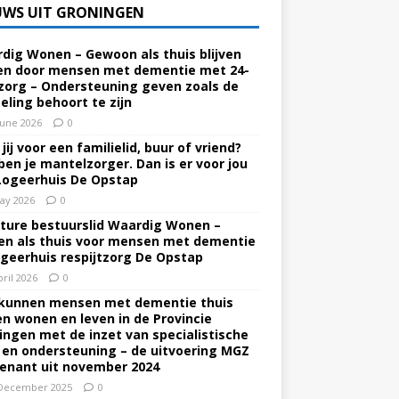
UWS UIT GRONINGEN
dig Wonen – Gewoon als thuis blijven
n door mensen met dementie met 24-
zorg – Ondersteuning geven zoals de
eling behoort te zijn
June 2026
0
jij voor een familielid, buur of vriend?
ben je mantelzorger. Dan is er voor jou
Logeerhuis De Opstap
ay 2026
0
ture bestuurslid Waardig Wonen –
n als thuis voor mensen met dementie
ogeerhuis respijtzorg De Opstap
pril 2026
0
kunnen mensen met dementie thuis
ven wonen en leven in de Provincie
ingen met de inzet van specialistische
 en ondersteuning – de uitvoering MGZ
enant uit november 2024
December 2025
0