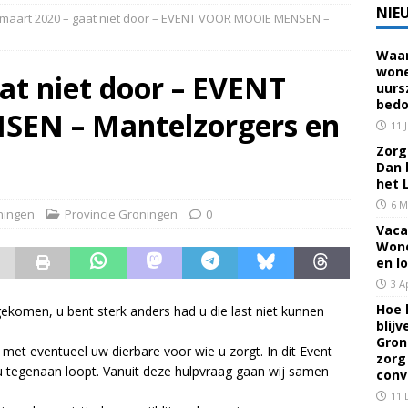
NIE
 maart 2020 – gaat niet door – EVENT VOOR MOOIE MENSEN –
Waar
 voor een familielid, buur of vriend? Dan ben je mantelzorger. Dan
wone
at niet door – EVENT
uurs
eerhuis De Opstap
GRONINGEN
bedo
EN – Mantelzorgers en
rief Mei 2026 – Mensen met dementie in Groningen
ALGEMEEN
11 
Zorg 
Dan 
rief April 2026 – Mensen met dementie in Groningen
het 
6 M
ningen
Provincie Groningen
0
Vaca
brief Juni-Juli 2026 – Mensen met dementie in Groningen
Wone
en l
3 A
Hoe 
ekomen, u bent sterk anders had u die last niet kunnen
blij
Gron
 met eventueel uw dierbare voor wie u zorgt. In dit Event
zorg
u tegenaan loopt. Vanuit deze hulpvraag gaan wij samen
conv
11 