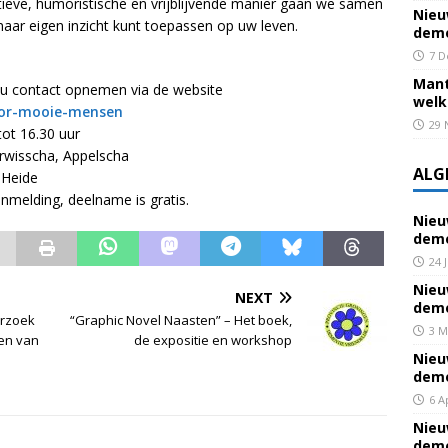
ctieve, humoristische en vrijblijvende manier gaan we samen
Nieu
naar eigen inzicht kunt toepassen op uw leven.
deme
7 D
Mant
 u contact opnemen via de website
welk
oor-mooie-mensen
29 
ot 16.30 uur
rwisscha, Appelscha
ALG
 Heide
melding, deelname is gratis.
Nieu
deme
24 
Nieu
NEXT
deme
rzoek
“Graphic Novel Naasten” – Het boek,
3 M
en van
de expositie en workshop
Nieu
deme
6 A
Nieu
deme