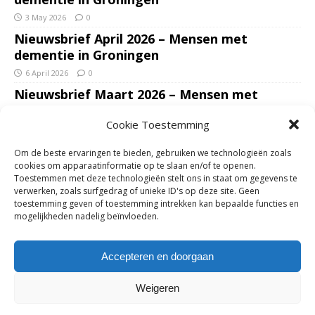
3 May 2026
0
Nieuwsbrief April 2026 – Mensen met
dementie in Groningen
6 April 2026
0
Nieuwsbrief Maart 2026 – Mensen met
dementie in Groningen
Cookie Toestemming
7 March 2026
0
Nieuwsbrief Januari – Februari 2026 – Mensen
Om de beste ervaringen te bieden, gebruiken we technologieën zoals
met dementie in Groningen
cookies om apparaatinformatie op te slaan en/of te openen.
Toestemmen met deze technologieën stelt ons in staat om gegevens te
7 February 2026
0
verwerken, zoals surfgedrag of unieke ID's op deze site. Geen
Ondersteun mantelzorgers – gun hun een
toestemming geven of toestemming intrekken kan bepaalde functies en
mogelijkheden nadelig beïnvloeden.
adempauze in De Opstap. Inzamelingsactie
voor De Opstap gestart op GoFundMe
Accepteren en doorgaan
25 January 2026
0
Weigeren
Copyright © 2018-2026 | Mensen met dementie in Groningen | Zie