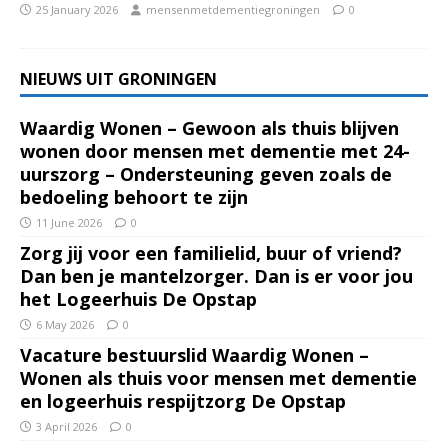
25 January 2026
mensenmetdementiegroningen
0
NIEUWS UIT GRONINGEN
Waardig Wonen – Gewoon als thuis blijven
wonen door mensen met dementie met 24-
uurszorg – Ondersteuning geven zoals de
bedoeling behoort te zijn
11 June 2026
0
Zorg jij voor een familielid, buur of vriend?
Dan ben je mantelzorger. Dan is er voor jou
het Logeerhuis De Opstap
6 May 2026
0
Vacature bestuurslid Waardig Wonen –
Wonen als thuis voor mensen met dementie
en logeerhuis respijtzorg De Opstap
3 April 2026
0