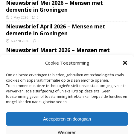
Nieuwsbrief Mei 2026 – Mensen met
dementie in Groningen
3 May 2026
0
Nieuwsbrief April 2026 – Mensen met
dementie in Groningen
6 April 2026
0
Nieuwsbrief Maart 2026 – Mensen met
dementie in Groningen
Cookie Toestemming
7 March 2026
0
Nieuwsbrief Januari – Februari 2026 – Mensen
Om de beste ervaringen te bieden, gebruiken we technologieën zoals
met dementie in Groningen
cookies om apparaatinformatie op te slaan en/of te openen.
Toestemmen met deze technologieën stelt ons in staat om gegevens te
7 February 2026
0
verwerken, zoals surfgedrag of unieke ID's op deze site. Geen
Ondersteun mantelzorgers – gun hun een
toestemming geven of toestemming intrekken kan bepaalde functies en
mogelijkheden nadelig beïnvloeden.
adempauze in De Opstap. Inzamelingsactie
voor De Opstap gestart op GoFundMe
Accepteren en doorgaan
25 January 2026
0
Weigeren