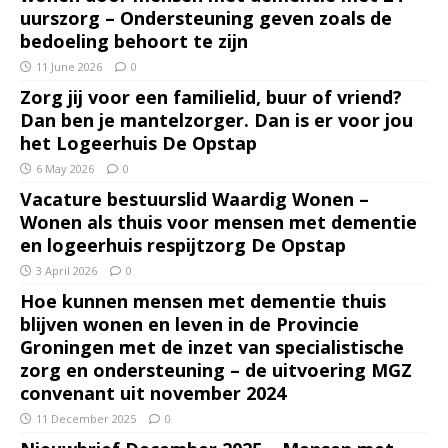
uurszorg – Ondersteuning geven zoals de
bedoeling behoort te zijn
11 June 2026
0
Zorg jij voor een familielid, buur of vriend?
Dan ben je mantelzorger. Dan is er voor jou
het Logeerhuis De Opstap
6 May 2026
0
Vacature bestuurslid Waardig Wonen –
Wonen als thuis voor mensen met dementie
en logeerhuis respijtzorg De Opstap
3 April 2026
0
Hoe kunnen mensen met dementie thuis
blijven wonen en leven in de Provincie
Groningen met de inzet van specialistische
zorg en ondersteuning – de uitvoering MGZ
convenant uit november 2024
11 December 2025
0