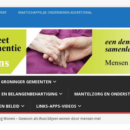
RIEF
MAATSCHAPPELIJK ONDERNEMEN ADVERTORIAL
E GRONINGER GEMEENTEN
 EN BELANGENBEHARTIGING
MANTELZORG EN ONDERS
N BELEID
LINKS-APPS-VIDEOS
g Wonen – Gewoon als thuis blijven wonen door mensen met
rg – Ondersteuning geven zoals de bedoeling behoort te zijn