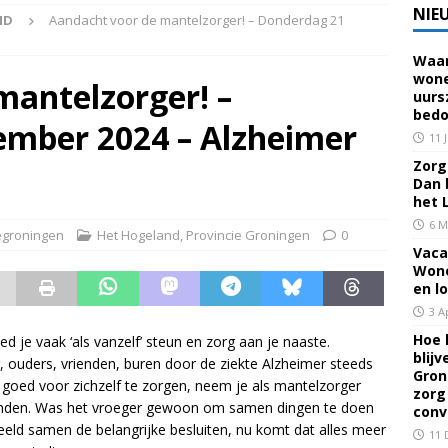
NIE
ND
Aandacht voor de mantelzorger! – Donderdag 21
Waar
 voor een familielid, buur of vriend? Dan ben je mantelzorger. Dan
wone
mantelzorger! –
uurs
eerhuis De Opstap
GRONINGEN
bedo
mber 2024 – Alzheimer
rief Mei 2026 – Mensen met dementie in Groningen
ALGEMEEN
11 
Zorg 
Dan 
rief April 2026 – Mensen met dementie in Groningen
het 
6 M
groningen
Het Hogeland
,
Provincie Groningen
0
Vaca
brief Juni-Juli 2026 – Mensen met dementie in Groningen
Wone
en l
3 A
Hoe 
ed je vaak ‘als vanzelf’ steun en zorg aan je naaste.
blij
, ouders, vrienden, buren door de ziekte Alzheimer steeds
Gron
n goed voor zichzelf te zorgen, neem je als mantelzorger
zorg
anden. Was het vroeger gewoon om samen dingen te doen
conv
eeld samen de belangrijke besluiten, nu komt dat alles meer
11 