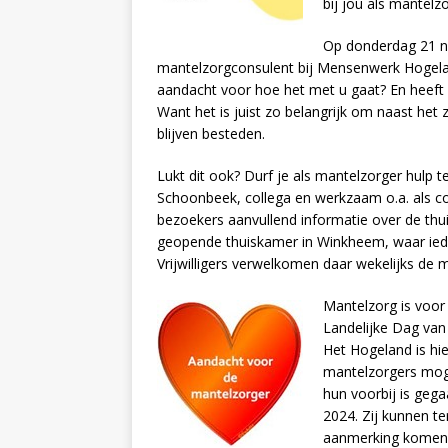
bij jou als mantelzo
Op donderdag 21 n
mantelzorgconsulent bij Mensenwerk Hogelan
aandacht voor hoe het met u gaat? En heeft 
Want het is juist zo belangrijk om naast het 
blijven besteden.
Lukt dit ook? Durf je als mantelzorger hulp 
Schoonbeek, collega en werkzaam o.a. als co
bezoekers aanvullend informatie over de thu
geopende thuiskamer in Winkheem, waar iede
Vrijwilligers verwelkomen daar wekelijks de 
Mantelzorg is voor
Landelijke Dag va
Het Hogeland is hi
mantelzorgers mog
hun voorbij is geg
2024. Zij kunnen te
aanmerking komen