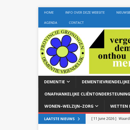
HOME
INFO OVER DEZE WEBSITE
NIEUWSB
AGENDA
CONTACT
DEMENTIE
DEMENTIEVRIENDELIJK
ONAFHANKELIJKE CLIËNTONDERSTEUNING
WONEN–WELZIJN–ZORG
WETTEN E
[ 11 June 2026 ]
Waardi
LAATSTE NIEUWS
dementie met 24-uurszo