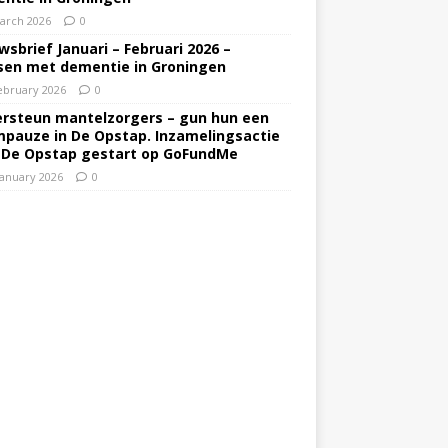
arch 2026
0
wsbrief Januari – Februari 2026 –
en met dementie in Groningen
ebruary 2026
0
rsteun mantelzorgers – gun hun een
pauze in De Opstap. Inzamelingsactie
 De Opstap gestart op GoFundMe
January 2026
0