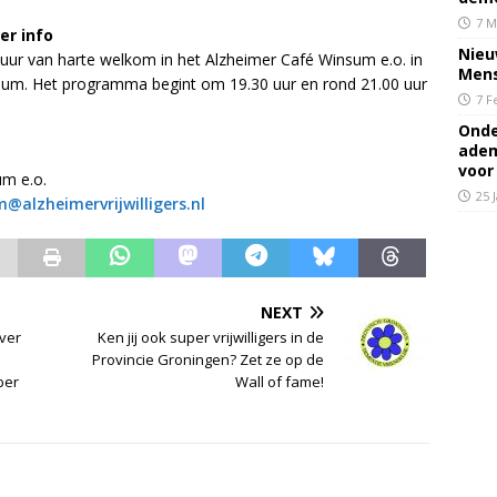
7 M
er info
Nieu
ur van harte welkom in het Alzheimer Café Winsum e.o. in
Mens
um. Het programma begint om 19.30 uur en rond 21.00 uur
7 F
Onde
adem
voor
m e.o.
25 
@alzheimervrijwilligers.nl
NEXT
ver
Ken jij ook super vrijwilligers in de
Provincie Groningen? Zet ze op de
ber
Wall of fame!