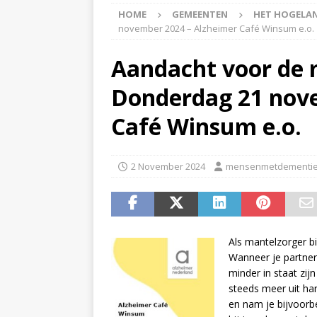
HOME
GEMEENTEN
HET HOGELA
APPINGEDAM
november 2024 – Alzheimer Café Winsum e.o.
[ 6 May 2026 ]
Zorg jij
Aandacht voor de 
is er voor jou het Log
Donderdag 21 nove
[ 3 May 2026 ]
Nieuwsb
NIEUWS
Café Winsum e.o.
[ 6 April 2026 ]
Nieuwsb
ALGEMEEN NIEUWS
2 November 2024
mensenmetdementie
[ 24 June 2026 ]
Nieuws
ALGEMEEN NIEUWS
Als mantelzorger bi
Wanneer je partner
minder in staat zij
steeds meer uit h
en nam je bijvoorb