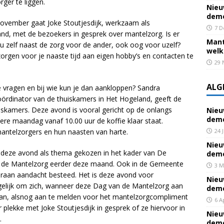
rger te liggen.
Nieu
deme
ovember gaat Joke Stoutjesdijk, werkzaam als
7 D
d, met de bezoekers in gesprek over mantelzorg. Is er
Mant
u zelf naast de zorg voor de ander, ook oog voor uzelf?
welk
zorgen voor je naaste tijd aan eigen hobby’s en contacten te
29 
ALG
te vragen en bij wie kun je dan aankloppen? Sandra
ördinator van de thuiskamers in Het Hogeland, geeft de
iskamers. Deze avond is vooral gericht op de onlangs
Nieu
deme
re maandag vanaf 10.00 uur de koffie klaar staat.
mantelzorgers en hun naasten van harte.
24 
Nieu
 deze avond als thema gekozen in het kader van De
deme
n de Mantelzorg eerder deze maand. Ook in de Gemeente
3 M
eraan aandacht besteed. Het is deze avond voor
Nieu
elijk om zich, wanneer deze Dag van de Mantelzorg aan
deme
aan, alsnog aan te melden voor het mantelzorgcompliment
6 A
r plekke met Joke Stoutjesdijk in gesprek of ze hiervoor in
Nieu
.
deme