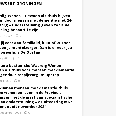
UWS UIT GRONINGEN
dig Wonen – Gewoon als thuis blijven
n door mensen met dementie met 24-
zorg – Ondersteuning geven zoals de
eling behoort te zijn
June 2026
0
jij voor een familielid, buur of vriend?
ben je mantelzorger. Dan is er voor jou
Logeerhuis De Opstap
ay 2026
0
ture bestuurslid Waardig Wonen –
n als thuis voor mensen met dementie
ogeerhuis respijtzorg De Opstap
pril 2026
0
kunnen mensen met dementie thuis
ven wonen en leven in de Provincie
ingen met de inzet van specialistische
 en ondersteuning – de uitvoering MGZ
enant uit november 2024
December 2025
0