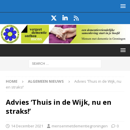
HOME
ALGEMEEN NIEUWS
Advies ‘Thuis in de Wijk, nu
en straks!’
Advies ‘Thuis in de Wijk, nu en
straks!’
14 December 2021
mensenmetdementiegroningen
0