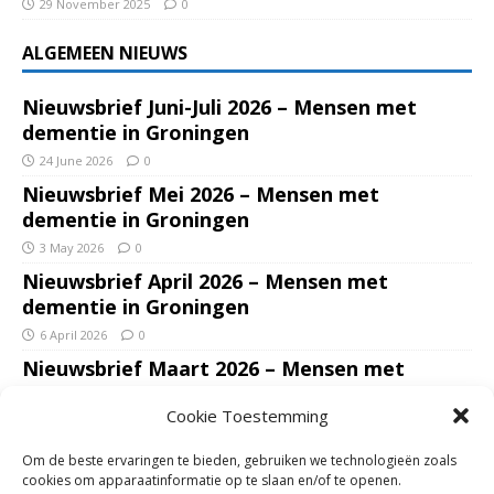
29 November 2025
0
ALGEMEEN NIEUWS
Nieuwsbrief Juni-Juli 2026 – Mensen met
dementie in Groningen
24 June 2026
0
Nieuwsbrief Mei 2026 – Mensen met
dementie in Groningen
3 May 2026
0
Nieuwsbrief April 2026 – Mensen met
dementie in Groningen
6 April 2026
0
Nieuwsbrief Maart 2026 – Mensen met
dementie in Groningen
Cookie Toestemming
7 March 2026
0
Nieuwsbrief Januari – Februari 2026 – Mensen
Om de beste ervaringen te bieden, gebruiken we technologieën zoals
met dementie in Groningen
cookies om apparaatinformatie op te slaan en/of te openen.