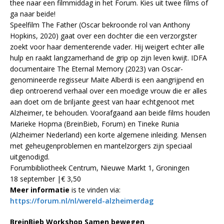
thee naar een filmmiddag in het Forum. Kies uit twee films of
ga naar beide!
Speelfilm The Father (Oscar bekroonde rol van Anthony
Hopkins, 2020) gaat over een dochter die een verzorgster
zoekt voor haar dementerende vader. Hij weigert echter alle
hulp en raakt langzamerhand de grip op zijn leven kwijt. IDFA
documentaire The Eternal Memory (2023) van Oscar-
genomineerde regisseur Maite Alberdi is een aangrijpend en
diep ontroerend verhaal over een moedige vrouw die er alles
aan doet om de briljante geest van haar echtgenoot met
Alzheimer, te behouden. Voorafgaand aan beide films houden
Marieke Hopma (BreinBieb, Forum) en Tineke Runia
(Alzheimer Nederland) een korte algemene inleiding. Mensen
met geheugenproblemen en mantelzorgers zijn speciaal
uitgenodigd.
Forumbibliotheek Centrum, Nieuwe Markt 1, Groningen
18 september |€ 3,50
Meer informatie
is te vinden via:
https://forum.nl/nl/wereld-alzheimerdag
BreinBieb Workshop Samen bewegen