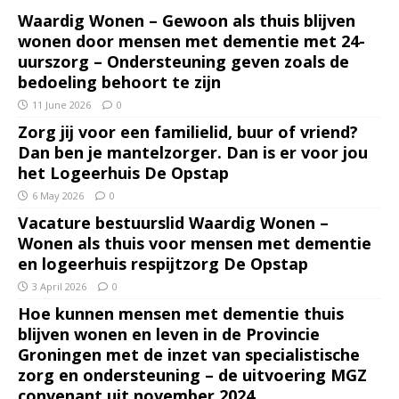
Waardig Wonen – Gewoon als thuis blijven
wonen door mensen met dementie met 24-
uurszorg – Ondersteuning geven zoals de
bedoeling behoort te zijn
11 June 2026
0
Zorg jij voor een familielid, buur of vriend?
Dan ben je mantelzorger. Dan is er voor jou
het Logeerhuis De Opstap
6 May 2026
0
Vacature bestuurslid Waardig Wonen –
Wonen als thuis voor mensen met dementie
en logeerhuis respijtzorg De Opstap
3 April 2026
0
Hoe kunnen mensen met dementie thuis
blijven wonen en leven in de Provincie
Groningen met de inzet van specialistische
zorg en ondersteuning – de uitvoering MGZ
convenant uit november 2024