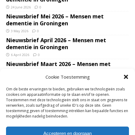
24 June 2026
0
Nieuwsbrief Mei 2026 – Mensen met
dementie in Groningen
3 May 2026
0
Nieuwsbrief April 2026 – Mensen met
dementie in Groningen
6 April 2026
0
Nieuwsbrief Maart 2026 – Mensen met
dementie in Groningen
Cookie Toestemming
7 March 2026
0
Nieuwsbrief Januari – Februari 2026 – Mensen
Om de beste ervaringen te bieden, gebruiken we technologieën zoals
met dementie in Groningen
cookies om apparaatinformatie op te slaan en/of te openen.
Toestemmen met deze technologieën stelt ons in staat om gegevens te
7 February 2026
0
verwerken, zoals surfgedrag of unieke ID's op deze site. Geen
Ondersteun mantelzorgers – gun hun een
toestemming geven of toestemming intrekken kan bepaalde functies en
mogelijkheden nadelig beïnvloeden.
adempauze in De Opstap. Inzamelingsactie
voor De Opstap gestart op GoFundMe
Accepteren en doorgaan
25 January 2026
0