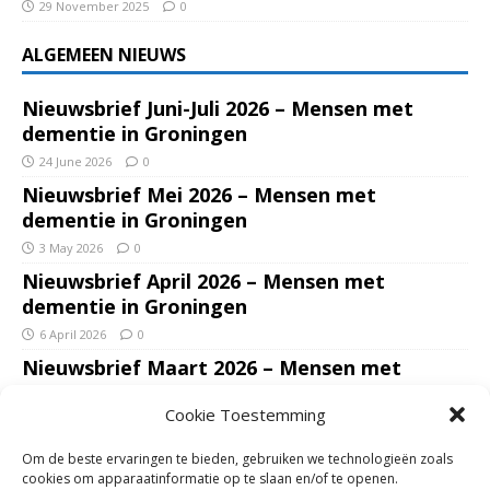
29 November 2025
0
ALGEMEEN NIEUWS
Nieuwsbrief Juni-Juli 2026 – Mensen met
dementie in Groningen
24 June 2026
0
Nieuwsbrief Mei 2026 – Mensen met
dementie in Groningen
3 May 2026
0
Nieuwsbrief April 2026 – Mensen met
dementie in Groningen
6 April 2026
0
Nieuwsbrief Maart 2026 – Mensen met
dementie in Groningen
Cookie Toestemming
7 March 2026
0
Nieuwsbrief Januari – Februari 2026 – Mensen
Om de beste ervaringen te bieden, gebruiken we technologieën zoals
met dementie in Groningen
cookies om apparaatinformatie op te slaan en/of te openen.