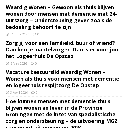
Waardig Wonen – Gewoon als thuis blijven
wonen door mensen met dementie met 24-
uurszorg – Ondersteuning geven zoals de
bedoeling behoort te zijn
11 June 2026
0
Zorg jij voor een familielid, buur of vriend?
Dan ben je mantelzorger. Dan is er voor jou
het Logeerhuis De Opstap
6 May 2026
0
Vacature bestuurslid Waardig Wonen –
Wonen als thuis voor mensen met dementie
en logeerhuis respijtzorg De Opstap
3 April 2026
0
Hoe kunnen mensen met dementie thuis
blijven wonen en leven in de Provincie
Groningen met de inzet van specialistische
zorg en ondersteuning – de uitvoering MGZ
convenant uit november 2024