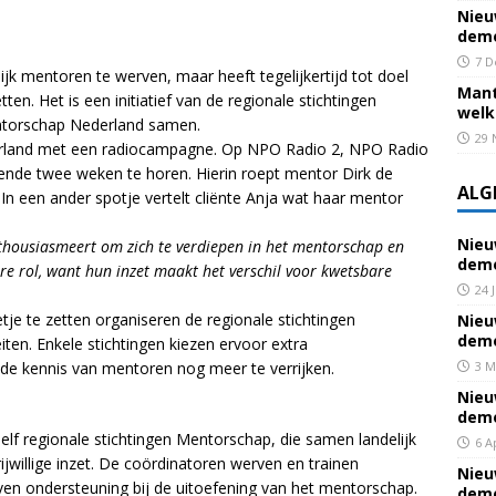
Nieu
deme
7 D
 mentoren te werven, maar heeft tegelijkertijd tot doel
Mant
en. Het is een initiatief van de regionale stichtingen
welk
entorschap Nederland samen.
29 
erland met een radiocampagne. Op NPO Radio 2, NPO Radio
ende twee weken te horen. Hierin roept mentor Dirk de
ALG
 In een ander spotje vertelt cliënte Anja wat haar mentor
Nieu
thousiasmeert om zich te verdiepen in het mentorschap en
deme
are rol, want hun inzet maakt het verschil voor kwetsbare
24 
etje te zetten organiseren de regionale stichtingen
Nieu
deme
iten. Enkele stichtingen kiezen ervoor extra
de kennis van mentoren nog meer te verrijken.
3 M
Nieu
deme
lf regionale stichtingen Mentorschap, die samen landelijk
6 A
willige inzet. De coördinatoren werven en trainen
Nieu
geven ondersteuning bij de uitoefening van het mentorschap.
deme