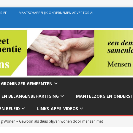
RIEF
MAATSCHAPPELIJK ONDERNEMEN ADVERTORIAL
E GRONINGER GEMEENTEN
 EN BELANGENBEHARTIGING
MANTELZORG EN ONDERS
N BELEID
LINKS-APPS-VIDEOS
g Wonen – Gewoon als thuis blijven wonen door mensen met
rg – Ondersteuning geven zoals de bedoeling behoort te zijn