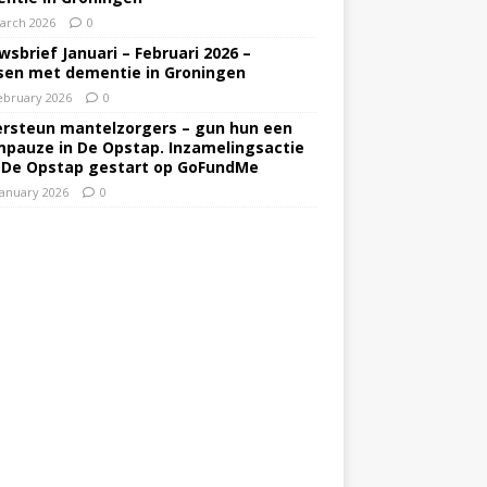
arch 2026
0
wsbrief Januari – Februari 2026 –
en met dementie in Groningen
ebruary 2026
0
rsteun mantelzorgers – gun hun een
pauze in De Opstap. Inzamelingsactie
 De Opstap gestart op GoFundMe
January 2026
0