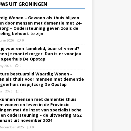
UWS UIT GRONINGEN
dig Wonen – Gewoon als thuis blijven
n door mensen met dementie met 24-
zorg – Ondersteuning geven zoals de
eling behoort te zijn
June 2026
0
jij voor een familielid, buur of vriend?
ben je mantelzorger. Dan is er voor jou
Logeerhuis De Opstap
ay 2026
0
ture bestuurslid Waardig Wonen –
n als thuis voor mensen met dementie
ogeerhuis respijtzorg De Opstap
pril 2026
0
kunnen mensen met dementie thuis
ven wonen en leven in de Provincie
ingen met de inzet van specialistische
 en ondersteuning – de uitvoering MGZ
enant uit november 2024
December 2025
0