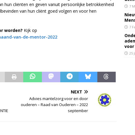
hun cliënten en geven vanuit persoonlijke betrokkenheid
7 M
elbevinden van hun cliënt goed volgen en voor hen
Nieu
Mens
7 F
or worden?
Kijk op
Onde
maand-van-de-mentor-2022
adem
voor
25 
NEXT
Advies mantelzorg voor en door
ouderen – Raad van Ouderen – 2022
NTIE
september