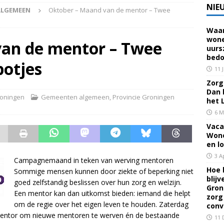
NIE
ALGEMEEN
Oktober – Maand van de mentor – Twee
Waar
 voor een familielid, buur of vriend? Dan ben je mantelzorger. Dan
wone
an de mentor – Twee
uurs
eerhuis De Opstap
GRONINGEN
bedo
potjes
rief Mei 2026 – Mensen met dementie in Groningen
ALGEMEEN
11 
Zorg 
Dan 
oningen
Gemeenten algemeen
,
Provincie Groningen
rief April 2026 – Mensen met dementie in Groningen
het 
6 M
Vaca
brief Juni-Juli 2026 – Mensen met dementie in Groningen
Wone
en l
3 A
Campagnemaand in teken van werving mentoren
Hoe 
Sommige mensen kunnen door ziekte of beperking niet
blij
goed zelfstandig beslissen over hun zorg en welzijn.
Gron
Een mentor kan dan uitkomst bieden: iemand die helpt
zorg
om de regie over het eigen leven te houden. Zaterdag
conv
 Mentor om nieuwe mentoren te werven én de bestaande
11 