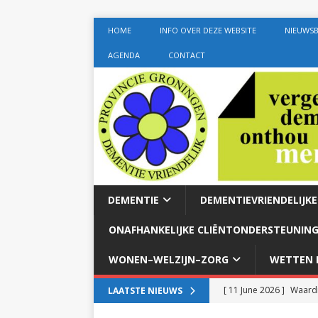
HOME
INFO OVER DEZE WEBSITE
NIEUWSB
AGENDA
CONTACT
DEMENTIE
DEMENTIEVRIENDELIJK
ONAFHANKELIJKE CLIËNTONDERSTEUNING
WONEN–WELZIJN–ZORG
WETTEN E
[ 11 June 2026 ]
Waardi
LAATSTE NIEUWS
dementie met 24-uurszo