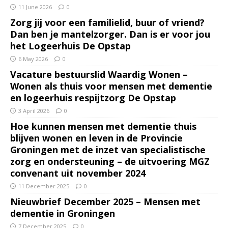
11 June 2026
0
Zorg jij voor een familielid, buur of vriend?
Dan ben je mantelzorger. Dan is er voor jou
het Logeerhuis De Opstap
6 May 2026
0
Vacature bestuurslid Waardig Wonen –
Wonen als thuis voor mensen met dementie
en logeerhuis respijtzorg De Opstap
3 April 2026
0
Hoe kunnen mensen met dementie thuis
blijven wonen en leven in de Provincie
Groningen met de inzet van specialistische
zorg en ondersteuning – de uitvoering MGZ
convenant uit november 2024
11 December 2025
0
Nieuwbrief December 2025 – Mensen met
dementie in Groningen
7 December 2025
0