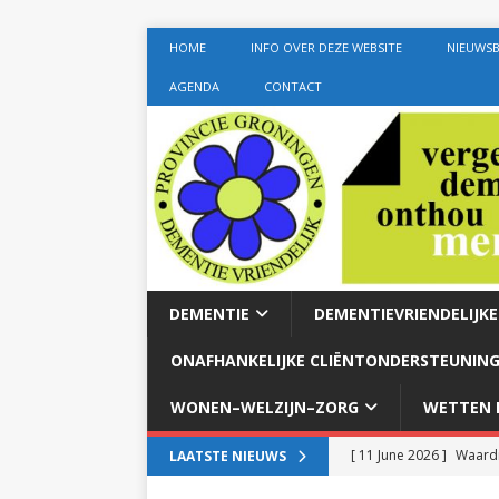
HOME
INFO OVER DEZE WEBSITE
NIEUWSB
AGENDA
CONTACT
DEMENTIE
DEMENTIEVRIENDELIJK
ONAFHANKELIJKE CLIËNTONDERSTEUNING
WONEN–WELZIJN–ZORG
WETTEN E
[ 11 June 2026 ]
Waardi
LAATSTE NIEUWS
dementie met 24-uurszo