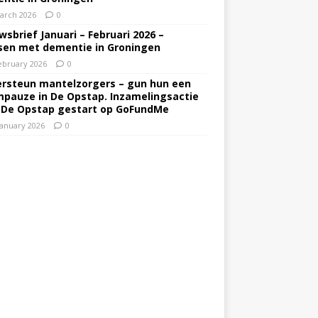
arch 2026
0
wsbrief Januari – Februari 2026 –
en met dementie in Groningen
ebruary 2026
0
rsteun mantelzorgers – gun hun een
pauze in De Opstap. Inzamelingsactie
 De Opstap gestart op GoFundMe
January 2026
0