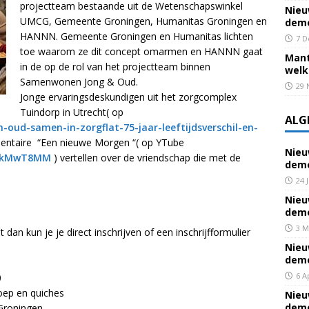
projectteam bestaande uit de Wetenschapswinkel
Nieu
UMCG, Gemeente Groningen, Humanitas Groningen en
deme
HANNN. Gemeente Groningen en Humanitas lichten
7 D
toe waarom ze dit concept omarmen en HANNN gaat
Mant
in de op de rol van het projectteam binnen
welk
Samenwonen Jong & Oud.
29 
Jonge ervaringsdeskundigen uit het zorgcomplex
Tuindorp in Utrecht( op
ALG
-oud-samen-in-zorgflat-75-jaar-leeftijdsverschil-en-
entaire “Een nieuwe Morgen “( op YTube
Nieu
zekMwT8MM
) vertellen over de vriendschap die met de
deme
24 
Nieu
deme
3 M
an kun je je direct inschrijven of een inschrijfformulier
Nieu
deme
6 A
0
p en quiches
Nieu
deme
roningen