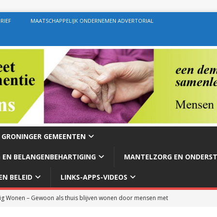
RIEF
MAATSCHAPPELIJK ONDERNEMEN ADVERTORIAL
E GRONINGER GEMEENTEN
 EN BELANGENBEHARTIGING
MANTELZORG EN ONDERS
N BELEID
LINKS-APPS-VIDEOS
g Wonen – Gewoon als thuis blijven wonen door mensen met
rg – Ondersteuning geven zoals de bedoeling behoort te zijn