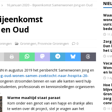
NIE
16 januari 2020 – Bijeenkomst Samenwonen Jong en Oud
Waar
 voor een familielid, buur of vriend? Dan ben je mantelzorger. Dan
Bijeenkomst
wone
uurs
eerhuis De Opstap
GRONINGEN
 en Oud
bedo
rief Mei 2026 – Mensen met dementie in Groningen
ALGEMEEN
11 
Zorg 
oningen
Groningen
,
Provincie Groningen
0
Dan 
rief April 2026 – Mensen met dementie in Groningen
het 
6 M
Vaca
brief Juni-Juli 2026 – Mensen met dementie in Groningen
Wone
N in augustus 2019 het persbericht Samenwonen Jong en
en l
ong-oud-wonen-samen-zoektocht-naar-hospita-20-
3 A
jongeren stroomden binnen en van alle kanten werd hulp
Hoe 
tudenten, professionals en kennisinstellingen organiseren
blij
.
Gron
Warme maaltijd staat paraat
zorg
conv
Kom onder een genot van een hapje en drankje alles
te weten over dit project, stel je vragen aan het
11 