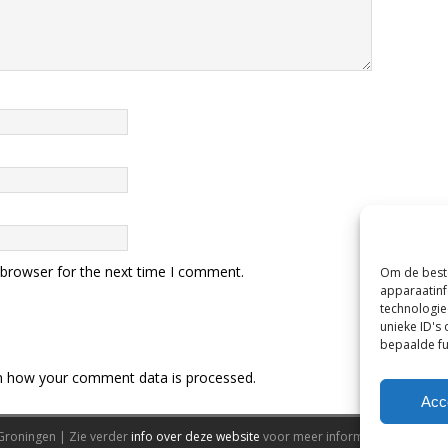
 browser for the next time I comment.
Om de beste
apparaatinf
technologie
unieke ID's
bepaalde fu
n how your comment data is processed.
Acc
Groningen | Zie verder
info over deze website
voor meer informatie.