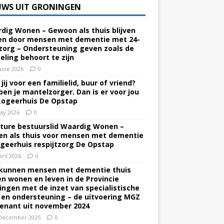
UWS UIT GRONINGEN
dig Wonen – Gewoon als thuis blijven
n door mensen met dementie met 24-
zorg – Ondersteuning geven zoals de
eling behoort te zijn
June 2026
0
jij voor een familielid, buur of vriend?
ben je mantelzorger. Dan is er voor jou
Logeerhuis De Opstap
ay 2026
0
ture bestuurslid Waardig Wonen –
n als thuis voor mensen met dementie
ogeerhuis respijtzorg De Opstap
pril 2026
0
kunnen mensen met dementie thuis
ven wonen en leven in de Provincie
ingen met de inzet van specialistische
 en ondersteuning – de uitvoering MGZ
enant uit november 2024
December 2025
0