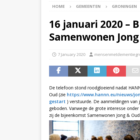
HOME
GEMEENTEN
GRONINGEN
APPINGEDAM
[ 6 May 2026 ]
Zorg jij
16 januari 2020 – 
is er voor jou het Log
Samenwonen Jong
[ 3 May 2026 ]
Nieuwsb
NIEUWS
7 January 2020
mensenmetdementiegr
[ 6 April 2026 ]
Nieuwsb
ALGEMEEN NIEUWS
[ 24 June 2026 ]
Nieuws
De telefoon stond roodgloeiend nadat HANN
ALGEMEEN NIEUWS
Oud (zie
https://www.hannn.eu/nieuws/j
gestart
) verstuurde. De aanmeldingen van 
geboden. Vanwege de grote interesse onder s
zij de bijeenkomst Samenwonen Jong & Oud