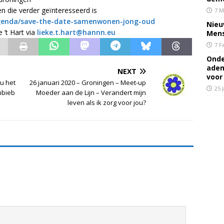
ie verder geïnteresseerd is
7 M
genda/save-the-date-samenwonen-jong-oud
Nieu
’t Hart via
lieke.t.hart@hannn.eu
Mens
7 F
Onde
adem
NEXT
voor
ou het
26 januari 2020 – Groningen – Meet-up
25 
nbieb
Moeder aan de Lijn – Verandert mijn
leven als ik zorg voor jou?