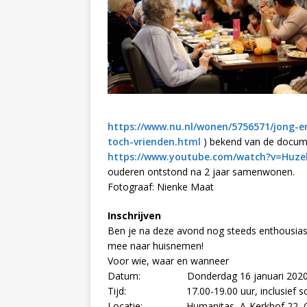
https://www.nu.nl/wonen/5756571/jong-en
toch-vrienden.html
) bekend van de docum
https://www.youtube.com/watch?v=Hu
ouderen ontstond na 2 jaar samenwonen.
Fotograaf: Nienke Maat
Inschrijven
Ben je na deze avond nog steeds enthousiast d
mee naar huisnemen!
Voor wie, waar en wanneer
Datum: Donderdag 16 januari 202
Tijd: 17.00-19.00 uur, inclusief soe
Locatie: Humanitas, A-Kerkhof 22, G