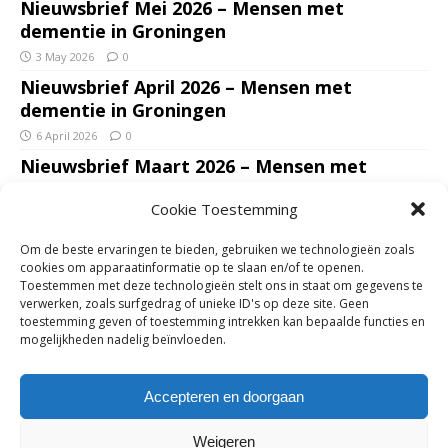
Nieuwsbrief Mei 2026 – Mensen met
dementie in Groningen
3 May 2026
0
Nieuwsbrief April 2026 – Mensen met
dementie in Groningen
6 April 2026
0
Nieuwsbrief Maart 2026 – Mensen met
dementie in Groningen
Cookie Toestemming
7 March 2026
0
Nieuwsbrief Januari – Februari 2026 – Mensen
Om de beste ervaringen te bieden, gebruiken we technologieën zoals
met dementie in Groningen
cookies om apparaatinformatie op te slaan en/of te openen.
Toestemmen met deze technologieën stelt ons in staat om gegevens te
7 February 2026
0
verwerken, zoals surfgedrag of unieke ID's op deze site. Geen
Ondersteun mantelzorgers – gun hun een
toestemming geven of toestemming intrekken kan bepaalde functies en
mogelijkheden nadelig beïnvloeden.
adempauze in De Opstap. Inzamelingsactie
voor De Opstap gestart op GoFundMe
Accepteren en doorgaan
25 January 2026
0
Weigeren