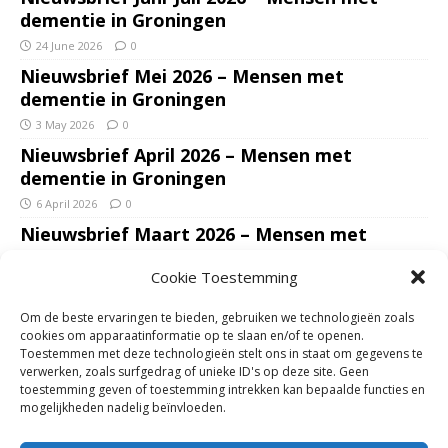
dementie in Groningen
24 June 2026
0
Nieuwsbrief Mei 2026 – Mensen met
dementie in Groningen
3 May 2026
0
Nieuwsbrief April 2026 – Mensen met
dementie in Groningen
6 April 2026
0
Nieuwsbrief Maart 2026 – Mensen met
dementie in Groningen
Cookie Toestemming
7 March 2026
0
Nieuwsbrief Januari – Februari 2026 – Mensen
Om de beste ervaringen te bieden, gebruiken we technologieën zoals
met dementie in Groningen
cookies om apparaatinformatie op te slaan en/of te openen.
Toestemmen met deze technologieën stelt ons in staat om gegevens te
7 February 2026
0
verwerken, zoals surfgedrag of unieke ID's op deze site. Geen
Ondersteun mantelzorgers – gun hun een
toestemming geven of toestemming intrekken kan bepaalde functies en
mogelijkheden nadelig beïnvloeden.
adempauze in De Opstap. Inzamelingsactie
voor De Opstap gestart op GoFundMe