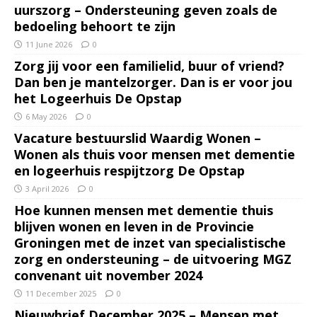
uurszorg – Ondersteuning geven zoals de
bedoeling behoort te zijn
11 June 2026
0
Zorg jij voor een familielid, buur of vriend?
Dan ben je mantelzorger. Dan is er voor jou
het Logeerhuis De Opstap
6 May 2026
0
Vacature bestuurslid Waardig Wonen –
Wonen als thuis voor mensen met dementie
en logeerhuis respijtzorg De Opstap
3 April 2026
0
Hoe kunnen mensen met dementie thuis
blijven wonen en leven in de Provincie
Groningen met de inzet van specialistische
zorg en ondersteuning – de uitvoering MGZ
convenant uit november 2024
11 December 2025
0
Nieuwbrief December 2025 – Mensen met