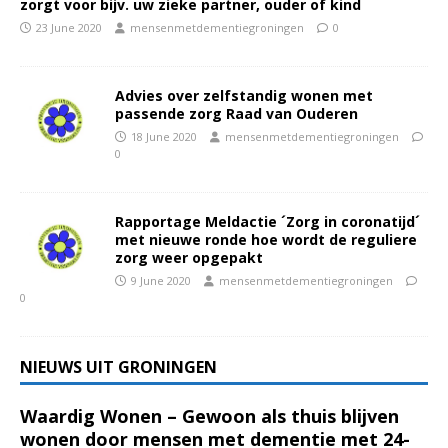
zorgt voor bijv. uw zieke partner, ouder of kind
23 June 2020
mensenmetdementiegroningen
0
Advies over zelfstandig wonen met
passende zorg Raad van Ouderen
18 June 2020
mensenmetdementiegroningen
0
Rapportage Meldactie ´Zorg in coronatijd´
met nieuwe ronde hoe wordt de reguliere
zorg weer opgepakt
9 June 2020
mensenmetdementiegroningen
0
NIEUWS UIT GRONINGEN
Waardig Wonen – Gewoon als thuis blijven
wonen door mensen met dementie met 24-