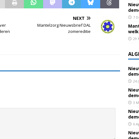
Nieu
deme
7 D
NEXT
over
Mantelzorg Nieuwsbrief DAL
Mant
deren
zomereditie
welk
29 
ALG
Nieu
deme
24 
Nieu
deme
3 M
Nieu
deme
6 A
Nieu
deme