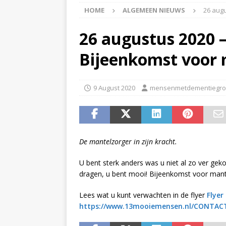
HOME
ALGEMEEN NIEUWS
26 aug
APPINGEDAM
[ 6 May 2026 ]
Zorg jij
26 augustus 2020 –
is er voor jou het Log
Bijeenkomst voor 
[ 3 May 2026 ]
Nieuwsb
NIEUWS
9 August 2020
mensenmetdementiegro
[ 6 April 2026 ]
Nieuwsb
ALGEMEEN NIEUWS
[ 24 June 2026 ]
Nieuws
De mantelzorger in zijn kracht.
ALGEMEEN NIEUWS
U bent sterk anders was u niet al zo ver gek
dragen, u bent mooi! Bijeenkomst voor mant
Lees wat u kunt verwachten in de flyer
Flyer
https://www.13mooiemensen.nl/CONTAC