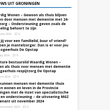
UWS UIT GRONINGEN
dig Wonen – Gewoon als thuis blijven
n door mensen met dementie met 24-
zorg – Ondersteuning geven zoals de
eling behoort te zijn
June 2026
0
jij voor een familielid, buur of vriend?
ben je mantelzorger. Dan is er voor jou
Logeerhuis De Opstap
ay 2026
0
ture bestuurslid Waardig Wonen –
n als thuis voor mensen met dementie
ogeerhuis respijtzorg De Opstap
pril 2026
0
kunnen mensen met dementie thuis
ven wonen en leven in de Provincie
ingen met de inzet van specialistische
 en ondersteuning – de uitvoering MGZ
enant uit november 2024
December 2025
0