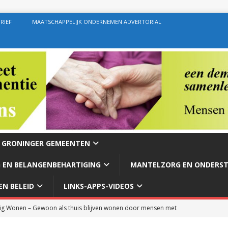
RIEF
MAATSCHAPPELIJK ONDERNEMEN ADVERTORIAL
E GRONINGER GEMEENTEN
 EN BELANGENBEHARTIGING
MANTELZORG EN ONDERS
N BELEID
LINKS-APPS-VIDEOS
g Wonen – Gewoon als thuis blijven wonen door mensen met
rg – Ondersteuning geven zoals de bedoeling behoort te zijn