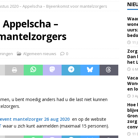
NIE
ustus 2020 – Appelscha – Bijeenkomst voor mantelzorgers
Waar
 voor een familielid, buur of vriend? Dan ben je mantelzorger. Dan
 Appelscha –
wone
uurs
eerhuis De Opstap
GRONINGEN
mantelzorgers
bedo
rief Mei 2026 – Mensen met dementie in Groningen
ALGEMEEN
11 
Zorg 
ningen
Algemeen nieuws
0
Dan 
rief April 2026 – Mensen met dementie in Groningen
het 
6 M
Vaca
brief Juni-Juli 2026 – Mensen met dementie in Groningen
Wone
en l
3 A
omen, u bent moedig anders had u die last niet kunnen
Hoe 
elzorgers.
blij
Gron
 event mantelzorger 26 aug 2020
en op de website
zorg
T
waar u zich kunt aanmelden (maximaal 15 personen).
conv
11 