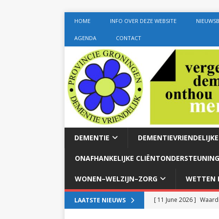
HOME
INFO OVER DEZE WEBSITE
NIEUWSB
AGENDA
CONTACT
DEMENTIE
DEMENTIEVRIENDELIJK
ONAFHANKELIJKE CLIËNTONDERSTEUNING
WONEN–WELZIJN–ZORG
WETTEN E
[ 11 June 2026 ]
Waardi
LAATSTE NIEUWS
dementie met 24-uurszo