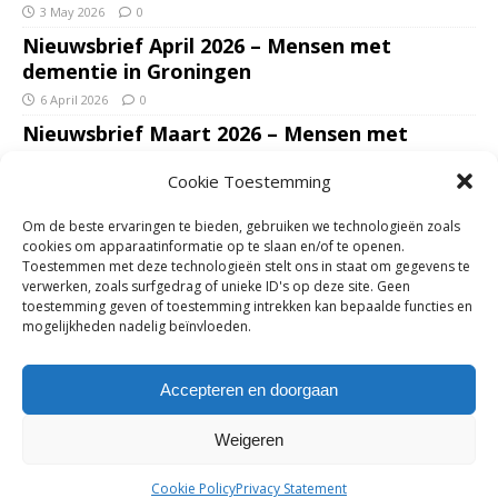
3 May 2026
0
Nieuwsbrief April 2026 – Mensen met
dementie in Groningen
6 April 2026
0
Nieuwsbrief Maart 2026 – Mensen met
dementie in Groningen
Cookie Toestemming
7 March 2026
0
Nieuwsbrief Januari – Februari 2026 – Mensen
Om de beste ervaringen te bieden, gebruiken we technologieën zoals
met dementie in Groningen
cookies om apparaatinformatie op te slaan en/of te openen.
Toestemmen met deze technologieën stelt ons in staat om gegevens te
7 February 2026
0
verwerken, zoals surfgedrag of unieke ID's op deze site. Geen
Ondersteun mantelzorgers – gun hun een
toestemming geven of toestemming intrekken kan bepaalde functies en
mogelijkheden nadelig beïnvloeden.
adempauze in De Opstap. Inzamelingsactie
voor De Opstap gestart op GoFundMe
Accepteren en doorgaan
25 January 2026
0
Weigeren
Copyright © 2018-2026 | Mensen met dementie in Groningen | Zie
Cookie Policy
Privacy Statement
verder
info over deze website
voor meer informatie.