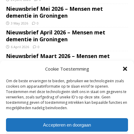
Nieuwsbrief Mei 2026 – Mensen met
dementie in Groningen
3 May 2026
0
Nieuwsbrief April 2026 – Mensen met
dementie in Groningen
6 April 2026
0
Nieuwsbrief Maart 2026 – Mensen met
dementie in Groningen
Cookie Toestemming
7 March 2026
0
Nieuwsbrief Januari – Februari 2026 – Mensen
Om de beste ervaringen te bieden, gebruiken we technologieën zoals
met dementie in Groningen
cookies om apparaatinformatie op te slaan en/of te openen.
Toestemmen met deze technologieën stelt ons in staat om gegevens te
7 February 2026
0
verwerken, zoals surfgedrag of unieke ID's op deze site. Geen
Ondersteun mantelzorgers – gun hun een
toestemming geven of toestemming intrekken kan bepaalde functies en
mogelijkheden nadelig beïnvloeden.
adempauze in De Opstap. Inzamelingsactie
voor De Opstap gestart op GoFundMe
Accepteren en doorgaan
25 January 2026
0