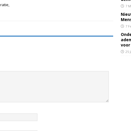
atie,
7 M
Nieu
Mens
7 F
Onde
adem
voor
25 