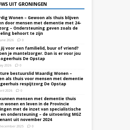
UWS UIT GRONINGEN
dig Wonen – Gewoon als thuis blijven
n door mensen met dementie met 24-
zorg – Ondersteuning geven zoals de
eling behoort te zijn
June 2026
0
jij voor een familielid, buur of vriend?
ben je mantelzorger. Dan is er voor jou
Logeerhuis De Opstap
ay 2026
0
ture bestuurslid Waardig Wonen –
n als thuis voor mensen met dementie
ogeerhuis respijtzorg De Opstap
pril 2026
0
kunnen mensen met dementie thuis
ven wonen en leven in de Provincie
ingen met de inzet van specialistische
 en ondersteuning – de uitvoering MGZ
enant uit november 2024
December 2025
0