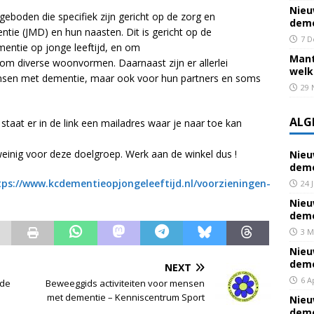
Nieu
eboden die specifiek zijn gericht op de zorg en
deme
ie (JMD) en hun naasten. Dit is gericht op de
7 D
entie op jonge leeftijd, en om
Mant
om diverse woonvormen. Daarnaast zijn er allerlei
welk
ensen met dementie, maar ook voor hun partners en soms
29 
ALG
staat er in de link een mailadres waar je naar toe kan
weinig voor deze doelgroep. Werk aan de winkel dus !
Nieu
deme
tps://www.kcdementieopjongeleeftijd.nl/voorzieningen-
24 
Nieu
deme
3 M
Nieu
deme
NEXT
6 A
lde
Beweeggids activiteiten voor mensen
met dementie – Kenniscentrum Sport
Nieu
deme