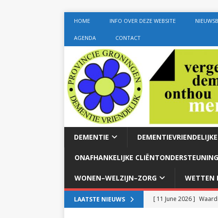
HOME
INFO OVER DEZE WEBSITE
NIEUWSB
AGENDA
CONTACT
DEMENTIE
DEMENTIEVRIENDELIJK
ONAFHANKELIJKE CLIËNTONDERSTEUNING
WONEN–WELZIJN–ZORG
WETTEN E
[ 11 June 2026 ]
Waardi
LAATSTE NIEUWS
dementie met 24-uurszo