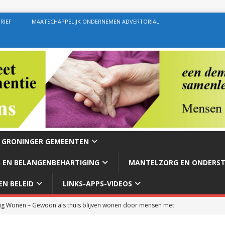
RIEF
MAATSCHAPPELIJK ONDERNEMEN ADVERTORIAL
E GRONINGER GEMEENTEN
 EN BELANGENBEHARTIGING
MANTELZORG EN ONDERS
N BELEID
LINKS-APPS-VIDEOS
g Wonen – Gewoon als thuis blijven wonen door mensen met
rg – Ondersteuning geven zoals de bedoeling behoort te zijn