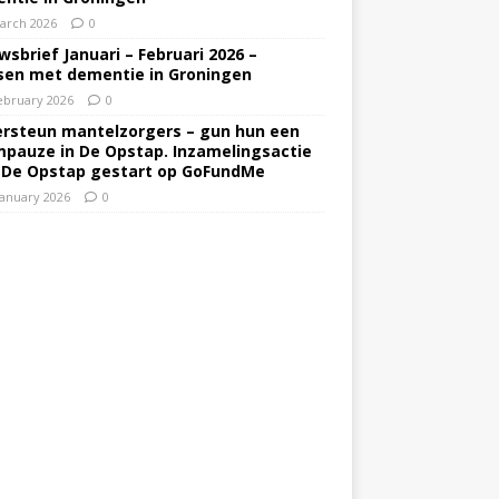
arch 2026
0
wsbrief Januari – Februari 2026 –
en met dementie in Groningen
ebruary 2026
0
rsteun mantelzorgers – gun hun een
pauze in De Opstap. Inzamelingsactie
 De Opstap gestart op GoFundMe
January 2026
0