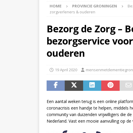
HOME
PROVINCIE GRONINGEN
Be
APPINGEDAM
zorgverleners & ouderen
[ 6 May 2026 ]
Zorg jij
Bezorg de Zorg – 
is er voor jou het Log
bezorgservice voor
[ 3 May 2026 ]
Nieuwsb
NIEUWS
ouderen
[ 6 April 2026 ]
Nieuwsb
ALGEMEEN NIEUWS
19 April 2020
mensenmetdementiegron
[ 24 June 2026 ]
Nieuws
ALGEMEEN NIEUWS
Een aantal weken terug is een online platfo
coronacrisis een handje te helpen, middels 
community van duizenden vrijwilligers die 
Nederland. Vast een mooie aanvulling op de ve