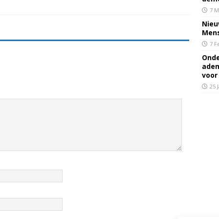
7 M
Nieu
Mens
7 F
Onde
adem
voor
25 