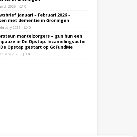
arch 2026
0
wsbrief Januari – Februari 2026 –
en met dementie in Groningen
ebruary 2026
0
rsteun mantelzorgers – gun hun een
pauze in De Opstap. Inzamelingsactie
 De Opstap gestart op GoFundMe
January 2026
0