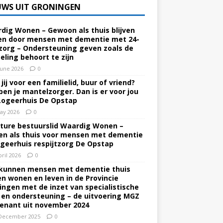
UWS UIT GRONINGEN
dig Wonen – Gewoon als thuis blijven
n door mensen met dementie met 24-
zorg – Ondersteuning geven zoals de
eling behoort te zijn
June 2026
0
jij voor een familielid, buur of vriend?
ben je mantelzorger. Dan is er voor jou
Logeerhuis De Opstap
ay 2026
0
ture bestuurslid Waardig Wonen –
n als thuis voor mensen met dementie
ogeerhuis respijtzorg De Opstap
pril 2026
0
kunnen mensen met dementie thuis
ven wonen en leven in de Provincie
ingen met de inzet van specialistische
 en ondersteuning – de uitvoering MGZ
enant uit november 2024
December 2025
0