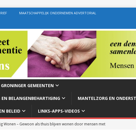
RIEF
MAATSCHAPPELIJK ONDERNEMEN ADVERTORIAL
E GRONINGER GEMEENTEN
 EN BELANGENBEHARTIGING
MANTELZORG EN ONDERS
N BELEID
LINKS-APPS-VIDEOS
g Wonen – Gewoon als thuis blijven wonen door mensen met
rg – Ondersteuning geven zoals de bedoeling behoort te zijn