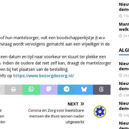
Nieu
deme
7 D
Mant
welk
29 
f hun mantelzorger, vult een boodschappenlijstje (t.w.v.
vraag wordt vervolgens gematcht aan een vrijwilliger in de
ALG
een datum en tijd naar voorkeur en stuurt ter plekke een
Indien de oudere dat niet zelf kan, draagt de mantelzorger
Nieu
deme
ven bij het plaatsen van de bestelling.
 info op
https://www.bezorgdezorg.nl/
24 
Nieu
deme
3 M
Nieu
NEXT
deme
e
Corona en Zorg voor kwetsbare
6 A
een
mensen die thuis wonen nader
eën
uitgewerkt
Nieu
deme