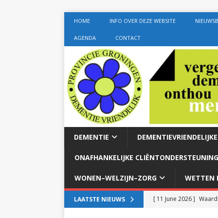
HOME
INFO OVER DEZE WEBSITE
NIEUWSB
AGENDA
CONTACT
DEMENTIE
DEMENTIEVRIENDELIJK
ONAFHANKELIJKE CLIËNTONDERSTEUNING
WONEN–WELZIJN–ZORG
WETTEN E
[ 11 June 2026 ]
Waardi
LAATSTE NIEUWS
dementie met 24-uurszo