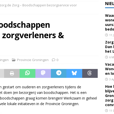
NIE
zorg de Zorg – Boodschappen bezorgservice voor
Waar
 voor een familielid, buur of vriend? Dan ben je mantelzorger. Dan
wone
Boodschappen
uurs
eerhuis De Opstap
GRONINGEN
bedo
 zorgverleners &
rief Mei 2026 – Mensen met dementie in Groningen
ALGEMEEN
11 
Zorg 
Dan 
rief April 2026 – Mensen met dementie in Groningen
het 
6 M
ingen
Provincie Groningen
0
Vaca
brief Juni-Juli 2026 – Mensen met dementie in Groningen
Wone
en l
3 A
Hoe 
rm gestart om ouderen en zorgverleners tijdens de
blij
het doen (en bezorgen) van boodschappen. Het is een
Gron
de boodschappen graag komen brengen! Werkzaam in geheel
zorg
le lokale initiatieven in de Provincie Groningen.
conv
11 