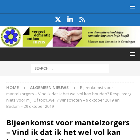
HOME
ALGEMEEN NIEUWS
Bijeenkomst voor
mantelzorgers – Vind ik dat ik het wel vol kan houden? Respijtzorg
niets voor mij. Of toch..wel ? Winschoten – 9 oktober 2019 en
Bedum – 29 oktober 2019
Bijeenkomst voor mantelzorgers
– Vind ik dat ik het wel vol kan