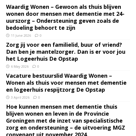
Waardig Wonen – Gewoon als thuis blijven
wonen door mensen met dementie met 24-
uurszorg – Ondersteuning geven zoals de
bedoeling behoort te zijn
11 June 2026
0
Zorg jij voor een familielid, buur of vriend?
Dan ben je mantelzorger. Dan is er voor jou
het Logeerhuis De Opstap
6 May 2026
0
Vacature bestuurslid Waardig Wonen –
Wonen als thuis voor mensen met dementie
en logeerhuis respijtzorg De Opstap
3 April 2026
0
Hoe kunnen mensen met dementie thuis
blijven wonen en leven in de Provincie
Groningen met de inzet van specialistische
zorg en ondersteuning – de uitvoering MGZ
convenant uit november 2024