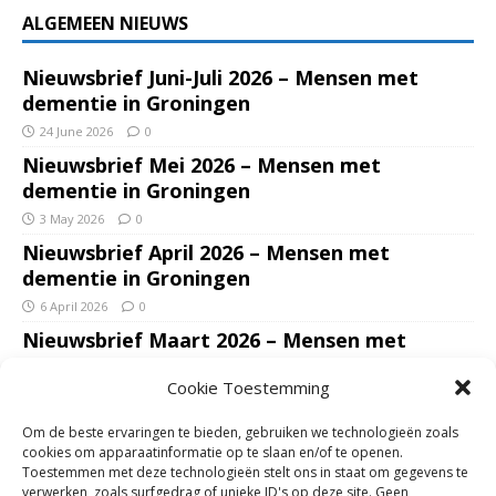
ALGEMEEN NIEUWS
Nieuwsbrief Juni-Juli 2026 – Mensen met
dementie in Groningen
24 June 2026
0
Nieuwsbrief Mei 2026 – Mensen met
dementie in Groningen
3 May 2026
0
Nieuwsbrief April 2026 – Mensen met
dementie in Groningen
6 April 2026
0
Nieuwsbrief Maart 2026 – Mensen met
dementie in Groningen
Cookie Toestemming
7 March 2026
0
Nieuwsbrief Januari – Februari 2026 – Mensen
Om de beste ervaringen te bieden, gebruiken we technologieën zoals
met dementie in Groningen
cookies om apparaatinformatie op te slaan en/of te openen.
Toestemmen met deze technologieën stelt ons in staat om gegevens te
7 February 2026
0
verwerken, zoals surfgedrag of unieke ID's op deze site. Geen