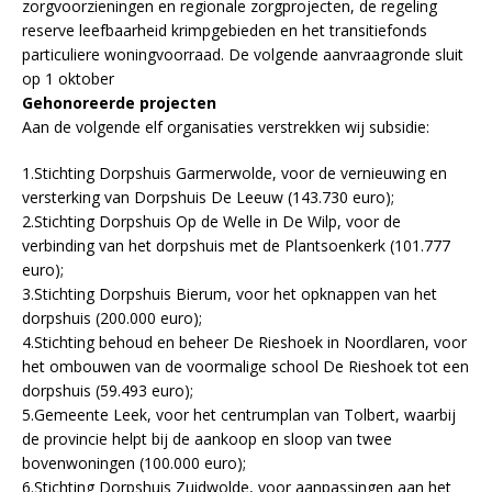
zorgvoorzieningen en regionale zorgprojecten, de regeling
reserve leefbaarheid krimpgebieden en het transitiefonds
particuliere woningvoorraad. De volgende aanvraagronde sluit
op 1 oktober
Gehonoreerde projecten
Aan de volgende elf organisaties verstrekken wij subsidie:
1.Stichting Dorpshuis Garmerwolde, voor de vernieuwing en
versterking van Dorpshuis De Leeuw (143.730 euro);
2.Stichting Dorpshuis Op de Welle in De Wilp, voor de
verbinding van het dorpshuis met de Plantsoenkerk (101.777
euro);
3.Stichting Dorpshuis Bierum, voor het opknappen van het
dorpshuis (200.000 euro);
4.Stichting behoud en beheer De Rieshoek in Noordlaren, voor
het ombouwen van de voormalige school De Rieshoek tot een
dorpshuis (59.493 euro);
5.Gemeente Leek, voor het centrumplan van Tolbert, waarbij
de provincie helpt bij de aankoop en sloop van twee
bovenwoningen (100.000 euro);
6.Stichting Dorpshuis Zuidwolde, voor aanpassingen aan het