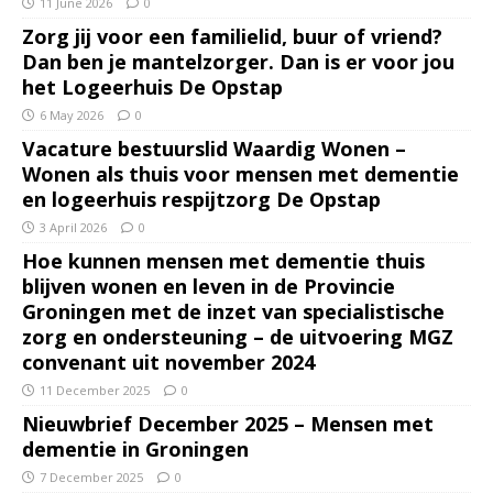
11 June 2026
0
Zorg jij voor een familielid, buur of vriend?
Dan ben je mantelzorger. Dan is er voor jou
het Logeerhuis De Opstap
6 May 2026
0
Vacature bestuurslid Waardig Wonen –
Wonen als thuis voor mensen met dementie
en logeerhuis respijtzorg De Opstap
3 April 2026
0
Hoe kunnen mensen met dementie thuis
blijven wonen en leven in de Provincie
Groningen met de inzet van specialistische
zorg en ondersteuning – de uitvoering MGZ
convenant uit november 2024
11 December 2025
0
Nieuwbrief December 2025 – Mensen met
dementie in Groningen
7 December 2025
0