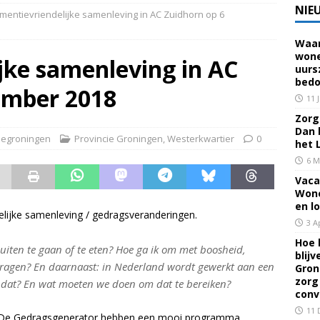
NIE
mentievriendelijke samenleving in AC Zuidhorn op 6
Waar
 voor een familielid, buur of vriend? Dan ben je mantelzorger. Dan
wone
jke samenleving in AC
uurs
eerhuis De Opstap
GRONINGEN
bedo
ember 2018
rief Mei 2026 – Mensen met dementie in Groningen
ALGEMEEN
11 
Zorg 
Dan 
egroningen
Provincie Groningen
,
Westerkwartier
0
rief April 2026 – Mensen met dementie in Groningen
het 
6 M
Vaca
brief Juni-Juli 2026 – Mensen met dementie in Groningen
Wone
en l
lijke samenleving / gedragsveranderingen.
3 A
Hoe 
uiten te gaan of te eten? Hoe ga ik om met boosheid,
blij
 vragen? En daarnaast: in Nederland wordt gewerkt aan een
Gron
zorg
s dat? En wat moeten we doen om dat te bereiken?
conv
11 
n De Gedragsgenerator hebben een mooi programma