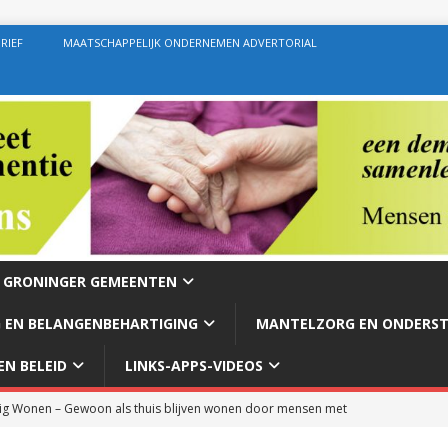
RIEF
MAATSCHAPPELIJK ONDERNEMEN ADVERTORIAL
E GRONINGER GEMEENTEN
 EN BELANGENBEHARTIGING
MANTELZORG EN ONDERS
N BELEID
LINKS-APPS-VIDEOS
g Wonen – Gewoon als thuis blijven wonen door mensen met
rg – Ondersteuning geven zoals de bedoeling behoort te zijn