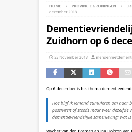
HOME
PROVINCIE GRONINGEN
De
APPINGEDAM
december 2018
[ 6 May 2026 ]
Zorg jij
Dementievriendeli
is er voor jou het Log
Zuidhorn op 6 dec
[ 3 May 2026 ]
Nieuwsb
NIEUWS
23 November 2018
mensenmetdementi
[ 6 April 2026 ]
Nieuwsb
ALGEMEEN NIEUWS
[ 24 June 2026 ]
Nieuws
Op 6 december is het thema dementievriende
ALGEMEEN NIEUWS
Hoe blijf ik iemand stimuleren om naar b
passiviteit of steeds maar weer dezelfde
dementievriendelijke samenleving: wat i
Wycher van den Bremen en Ina Holtrop va