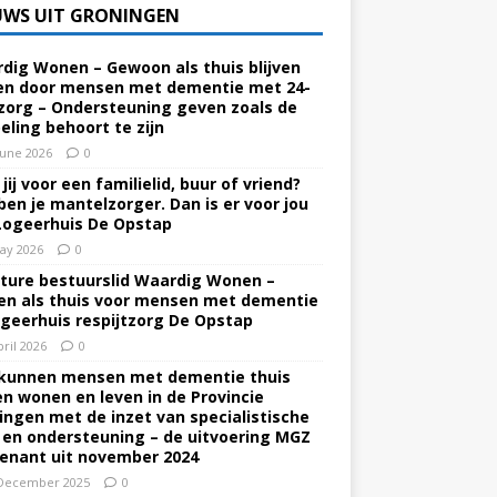
UWS UIT GRONINGEN
dig Wonen – Gewoon als thuis blijven
n door mensen met dementie met 24-
zorg – Ondersteuning geven zoals de
eling behoort te zijn
June 2026
0
jij voor een familielid, buur of vriend?
ben je mantelzorger. Dan is er voor jou
Logeerhuis De Opstap
ay 2026
0
ture bestuurslid Waardig Wonen –
n als thuis voor mensen met dementie
ogeerhuis respijtzorg De Opstap
pril 2026
0
kunnen mensen met dementie thuis
ven wonen en leven in de Provincie
ingen met de inzet van specialistische
 en ondersteuning – de uitvoering MGZ
enant uit november 2024
December 2025
0