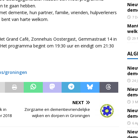
Nieu
n te gaan hebben.
deme
t dementie, hun partner, familie, vrienden, hulpverleners
7 D
u bent van harte welkom.
Mant
welk
n Het Grand Café, Zonnehuis Oostergast, Gemmastraat 14 in
29 
. Het programma begint om 19:30 uur en eindigt om 21:30
ALG
Nieu
os/groningen
deme
24 
Nieu
deme
NEXT
3 M
k in
Zorgzame en dementievriendelijke
Nieu
r 2018
wijken en dorpen in Groningen
deme
6 A
Nieu
deme