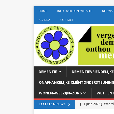
HOME
INFO OVER DEZE WEBSITE
NIEUWSB
AGENDA
CONTACT
DEMENTIE
DEMENTIEVRIENDELIJK
ONAFHANKELIJKE CLIËNTONDERSTEUNING
WONEN–WELZIJN–ZORG
WETTEN E
[ 11 June 2026 ]
Waardi
LAATSTE NIEUWS
dementie met 24-uurszo