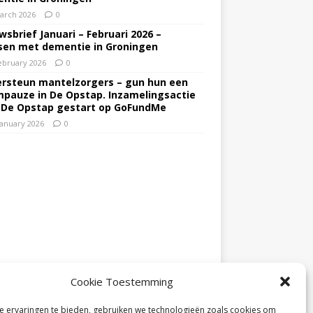
arch 2026
0
wsbrief Januari – Februari 2026 –
en met dementie in Groningen
ebruary 2026
0
rsteun mantelzorgers – gun hun een
pauze in De Opstap. Inzamelingsactie
 De Opstap gestart op GoFundMe
January 2026
0
Cookie Toestemming
 ervaringen te bieden, gebruiken we technologieën zoals cookies om