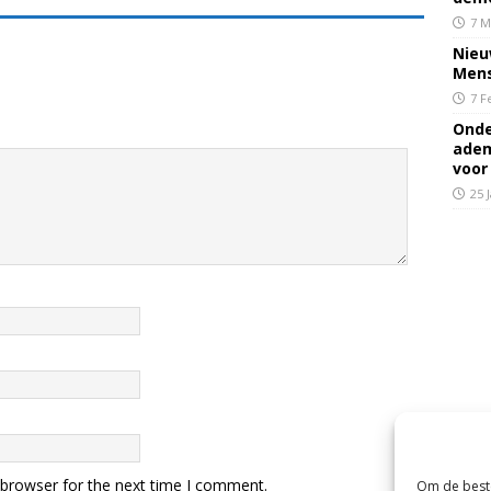
7 M
Nieu
Mens
7 F
Onde
adem
voor
25 
 browser for the next time I comment.
Om de beste