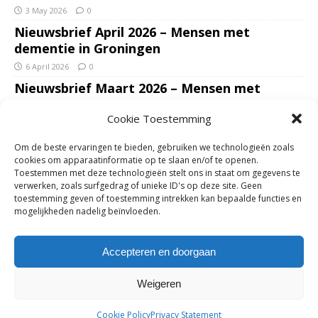
3 May 2026
0
Nieuwsbrief April 2026 – Mensen met
dementie in Groningen
6 April 2026
0
Nieuwsbrief Maart 2026 – Mensen met
dementie in Groningen
Cookie Toestemming
7 March 2026
0
Nieuwsbrief Januari – Februari 2026 – Mensen
Om de beste ervaringen te bieden, gebruiken we technologieën zoals
met dementie in Groningen
cookies om apparaatinformatie op te slaan en/of te openen.
Toestemmen met deze technologieën stelt ons in staat om gegevens te
7 February 2026
0
verwerken, zoals surfgedrag of unieke ID's op deze site. Geen
Ondersteun mantelzorgers – gun hun een
toestemming geven of toestemming intrekken kan bepaalde functies en
mogelijkheden nadelig beïnvloeden.
adempauze in De Opstap. Inzamelingsactie
voor De Opstap gestart op GoFundMe
Accepteren en doorgaan
25 January 2026
0
Weigeren
Copyright © 2018-2026 | Mensen met dementie in Groningen | Zie
Cookie Policy
Privacy Statement