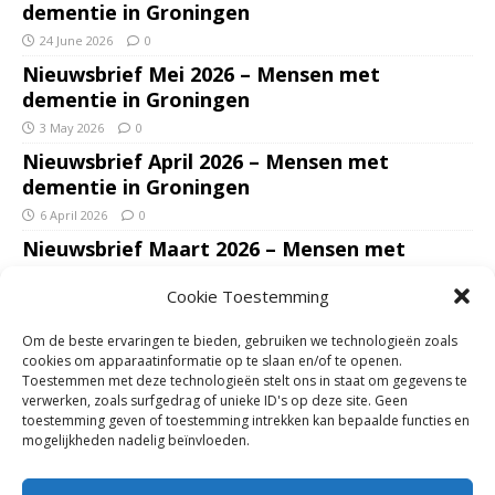
dementie in Groningen
24 June 2026
0
Nieuwsbrief Mei 2026 – Mensen met
dementie in Groningen
3 May 2026
0
Nieuwsbrief April 2026 – Mensen met
dementie in Groningen
6 April 2026
0
Nieuwsbrief Maart 2026 – Mensen met
dementie in Groningen
Cookie Toestemming
7 March 2026
0
Nieuwsbrief Januari – Februari 2026 – Mensen
Om de beste ervaringen te bieden, gebruiken we technologieën zoals
met dementie in Groningen
cookies om apparaatinformatie op te slaan en/of te openen.
Toestemmen met deze technologieën stelt ons in staat om gegevens te
7 February 2026
0
verwerken, zoals surfgedrag of unieke ID's op deze site. Geen
Ondersteun mantelzorgers – gun hun een
toestemming geven of toestemming intrekken kan bepaalde functies en
mogelijkheden nadelig beïnvloeden.
adempauze in De Opstap. Inzamelingsactie
voor De Opstap gestart op GoFundMe