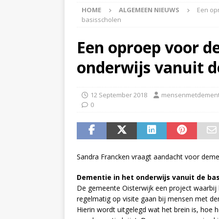
HOME
ALGEMEEN NIEUWS
Een opr
APPINGEDAM
basisscholen
[ 6 May 2026 ]
Zorg jij
Een oproep voor d
is er voor jou het Log
onderwijs vanuit d
[ 3 May 2026 ]
Nieuwsb
NIEUWS
12 September 2018
mensenmetdement
[ 6 April 2026 ]
Nieuwsb
0
ALGEMEEN NIEUWS
[ 24 June 2026 ]
Nieuws
ALGEMEEN NIEUWS
Sandra Francken vraagt aandacht voor dement
Dementie in het onderwijs vanuit de ba
De gemeente Oisterwijk een project waarbij 
regelmatig op visite gaan bij mensen met dem
Hierin wordt uitgelegd wat het brein is, hoe