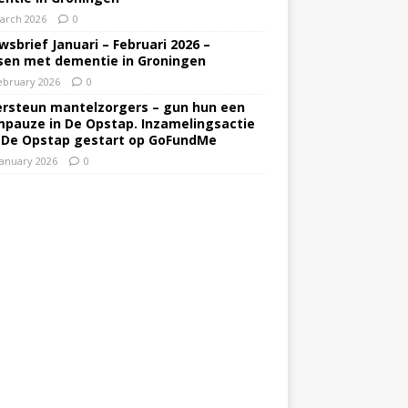
arch 2026
0
wsbrief Januari – Februari 2026 –
en met dementie in Groningen
ebruary 2026
0
rsteun mantelzorgers – gun hun een
pauze in De Opstap. Inzamelingsactie
 De Opstap gestart op GoFundMe
January 2026
0