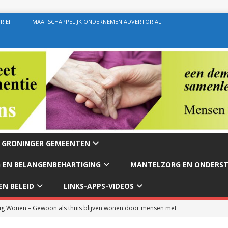
RIEF
MAATSCHAPPELIJK ONDERNEMEN ADVERTORIAL
E GRONINGER GEMEENTEN
 EN BELANGENBEHARTIGING
MANTELZORG EN ONDERS
N BELEID
LINKS-APPS-VIDEOS
g Wonen – Gewoon als thuis blijven wonen door mensen met
rg – Ondersteuning geven zoals de bedoeling behoort te zijn