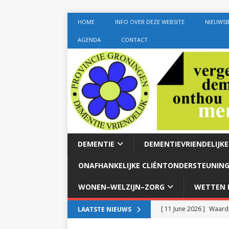
HOME
INFO OVER DEZE WEBSITE
NIEUWSB
AGENDA
CONTACT
DEMENTIE
DEMENTIEVRIENDELIJK
ONAFHANKELIJKE CLIËNTONDERSTEUNING
WONEN–WELZIJN–ZORG
WETTEN E
[ 11 June 2026 ]
Waardi
LAATSTE NIEUWS
dementie met 24-uurszo