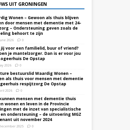
UWS UIT GRONINGEN
dig Wonen – Gewoon als thuis blijven
n door mensen met dementie met 24-
zorg – Ondersteuning geven zoals de
eling behoort te zijn
June 2026
0
jij voor een familielid, buur of vriend?
ben je mantelzorger. Dan is er voor jou
Logeerhuis De Opstap
ay 2026
0
ture bestuurslid Waardig Wonen –
n als thuis voor mensen met dementie
ogeerhuis respijtzorg De Opstap
pril 2026
0
kunnen mensen met dementie thuis
ven wonen en leven in de Provincie
ingen met de inzet van specialistische
 en ondersteuning – de uitvoering MGZ
enant uit november 2024
December 2025
0