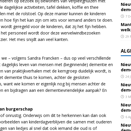
kinderen op bezoek bij bewoners van verpleeghuizen met
Nieu
agelijkse activiteiten, tafel dekken, koffie en thee
deme
elen met de rolstoel. Op deze manier kunnen de kinderen
7 D
n hoe fijn het kan zijn om iets voor iemand anders te doen.
Mant
wordt geregeld voor de kinderen, dat zij het fijn hebben.
welk
 het personeel wordt door deze wervelwindbezoeken
29 
ier. Het mes snijdt aan veel kanten.
ALG
 we – volgens Sandra Francken – dus op veel verschillende
et dagelijks leven van mensen met (beginnende) dementie en
Nieu
deme
n van praktijkverhalen met de kerngroep duidelijk wordt, is
24 
met dementie thuis te komen, achter de gesloten
p, want wie komen er eigenlijk nog bij mensen achter de
Nieu
deme
n en bijdragen aan een dementievriendelijke aanpak? En
3 M
Nieu
 van burgerschap
deme
of onrustig. Onderwijs om dit te herkennen kan dan ook
6 A
 voorbeelden van kinderdagverblijven die samen met ouderen
Nieu
en van liedjes al snel dat ook iemand die oud is of
deme