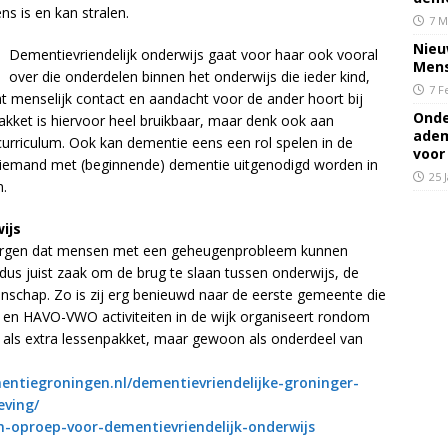
s is en kan stralen.
7 M
Nieu
Dementievriendelijk onderwijs gaat voor haar ook vooral
Mens
over die onderdelen binnen het onderwijs die ieder kind,
7 F
dat menselijk contact en aandacht voor de ander hoort bij
Onde
akket is hiervoor heel bruikbaar, maar denk ook aan
adem
 curriculum. Ook kan dementie eens een rol spelen in de
voor
n iemand met (beginnende) dementie uitgenodigd worden in
25 
n.
ijs
zorgen dat mensen met een geheugenprobleem kunnen
dus juist zaak om de brug te slaan tussen onderwijs, de
schap. Zo is zij erg benieuwd naar de eerste gemeente die
en HAVO-VWO activiteiten in de wijk organiseert rondom
 als extra lessenpakket, maar gewoon als onderdeel van
tiegroningen.nl/dementievriendelijke-groninger-
eving/
n-oproep-voor-dementievriendelijk-onderwijs