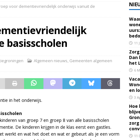
NIE
oep voor dementievriendelijk onderwijs vanuit de
Waar
 voor een familielid, buur of vriend? Dan ben je mantelzorger. Dan
wone
ementievriendelijk
uurs
eerhuis De Opstap
GRONINGEN
bedo
e basisscholen
rief Mei 2026 – Mensen met dementie in Groningen
ALGEMEEN
11 
Zorg 
Dan 
iegroningen
Algemeen nieuws
,
Gemeenten algemeen
rief April 2026 – Mensen met dementie in Groningen
het 
6 M
Vaca
brief Juni-Juli 2026 – Mensen met dementie in Groningen
Wone
en l
3 A
ie in het onderwijs.
Hoe 
blij
sisscholen
Gron
kinderen van groep 7 en groep 8 van alle basisscholen
zorg
entie. De kinderen krijgen in de klas eerst een gastles.
conv
 het werkt en wat het doet en wat er gebeurt als je een vorm
11 