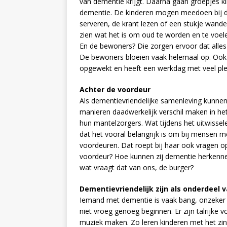
van dementie krijgt. Daarna gaan groepjes 
dementie. De kinderen mogen meedoen bij de d
serveren, de krant lezen of een stukje wand
zien wat het is om oud te worden en te voele
En de bewoners? Die zorgen ervoor dat alles 
De bewoners bloeien vaak helemaal op. Ook
opgewekt en heeft een werkdag met veel plez
Achter de voordeur
Als dementievriendelijke samenleving kunnen
manieren daadwerkelijk verschil maken in h
hun mantelzorgers. Wat tijdens het uitwissele
dat het vooral belangrijk is om bij mensen 
voordeuren. Dat roept bij haar ook vragen o
voordeur? Hoe kunnen zij dementie herkenne
wat vraagt dat van ons, de burger?
Dementievriendelijk zijn als onderdeel
Iemand met dementie is vaak bang, onzeker 
niet vroeg genoeg beginnen. Er zijn talrijke
muziek maken. Zo leren kinderen met het zing