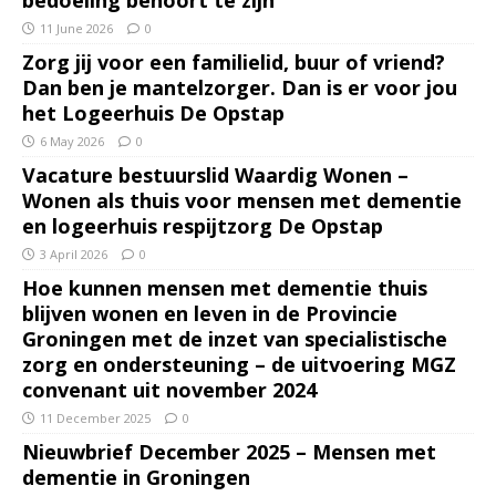
bedoeling behoort te zijn
11 June 2026
0
Zorg jij voor een familielid, buur of vriend?
Dan ben je mantelzorger. Dan is er voor jou
het Logeerhuis De Opstap
6 May 2026
0
Vacature bestuurslid Waardig Wonen –
Wonen als thuis voor mensen met dementie
en logeerhuis respijtzorg De Opstap
3 April 2026
0
Hoe kunnen mensen met dementie thuis
blijven wonen en leven in de Provincie
Groningen met de inzet van specialistische
zorg en ondersteuning – de uitvoering MGZ
convenant uit november 2024
11 December 2025
0
Nieuwbrief December 2025 – Mensen met
dementie in Groningen