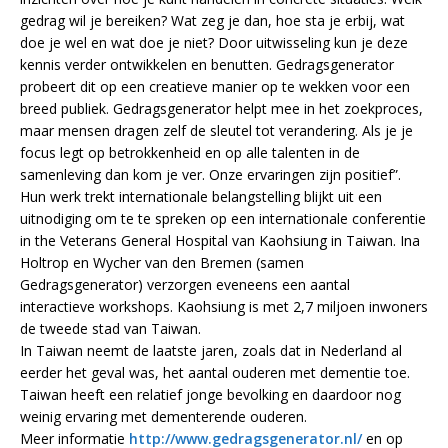
gedrag wil je bereiken? Wat zeg je dan, hoe sta je erbij, wat
doe je wel en wat doe je niet? Door uitwisseling kun je deze
kennis verder ontwikkelen en benutten. Gedragsgenerator
probeert dit op een creatieve manier op te wekken voor een
breed publiek. Gedragsgenerator helpt mee in het zoekproces,
maar mensen dragen zelf de sleutel tot verandering. Als je je
focus legt op betrokkenheid en op alle talenten in de
samenleving dan kom je ver. Onze ervaringen zijn positief”.
Hun werk trekt internationale belangstelling blijkt uit een
uitnodiging om te te spreken op een internationale conferentie
in the Veterans General Hospital van Kaohsiung in Taiwan. Ina
Holtrop en Wycher van den Bremen (samen
Gedragsgenerator) verzorgen eveneens een aantal
interactieve workshops. Kaohsiung is met 2,7 miljoen inwoners
de tweede stad van Taiwan.
In Taiwan neemt de laatste jaren, zoals dat in Nederland al
eerder het geval was, het aantal ouderen met dementie toe.
Taiwan heeft een relatief jonge bevolking en daardoor nog
weinig ervaring met dementerende ouderen.
Meer informatie
http://www.gedragsgenerator.nl/
en op