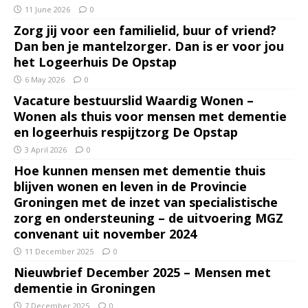
11 June 2026
0
Zorg jij voor een familielid, buur of vriend?
Dan ben je mantelzorger. Dan is er voor jou
het Logeerhuis De Opstap
6 May 2026
0
Vacature bestuurslid Waardig Wonen –
Wonen als thuis voor mensen met dementie
en logeerhuis respijtzorg De Opstap
3 April 2026
0
Hoe kunnen mensen met dementie thuis
blijven wonen en leven in de Provincie
Groningen met de inzet van specialistische
zorg en ondersteuning – de uitvoering MGZ
convenant uit november 2024
11 December 2025
0
Nieuwbrief December 2025 – Mensen met
dementie in Groningen
7 December 2025
0