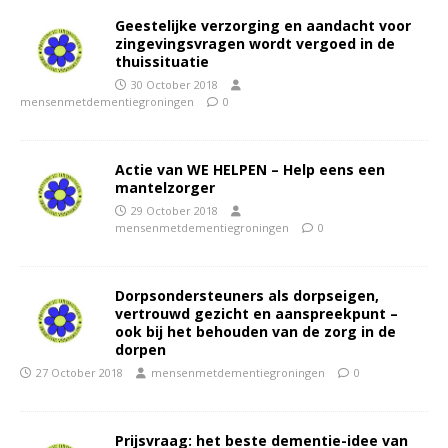
Geestelijke verzorging en aandacht voor
zingevingsvragen wordt vergoed in de
thuissituatie
30 October 2018
mensenmetdementiegroningen
0
Actie van WE HELPEN – Help eens een
mantelzorger
29 October 2018
mensenmetdementiegroningen
0
Dorpsondersteuners als dorpseigen,
vertrouwd gezicht en aanspreekpunt –
ook bij het behouden van de zorg in de
dorpen
27 October 2018
mensenmetdementiegroningen
0
Prijsvraag: het beste dementie-idee van