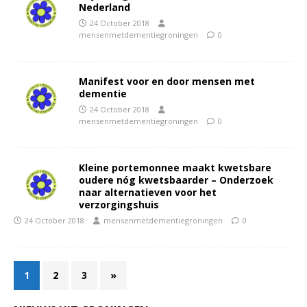
Nederland
24 October 2018
mensenmetdementiegroningen
0
Manifest voor en door mensen met
dementie
24 October 2018
mensenmetdementiegroningen
0
Kleine portemonnee maakt kwetsbare
oudere nóg kwetsbaarder – Onderzoek
naar alternatieven voor het
verzorgingshuis
24 October 2018
mensenmetdementiegroningen
0
1
2
3
»