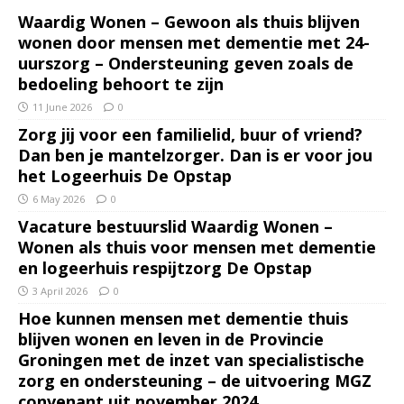
Waardig Wonen – Gewoon als thuis blijven
wonen door mensen met dementie met 24-
uurszorg – Ondersteuning geven zoals de
bedoeling behoort te zijn
11 June 2026
0
Zorg jij voor een familielid, buur of vriend?
Dan ben je mantelzorger. Dan is er voor jou
het Logeerhuis De Opstap
6 May 2026
0
Vacature bestuurslid Waardig Wonen –
Wonen als thuis voor mensen met dementie
en logeerhuis respijtzorg De Opstap
3 April 2026
0
Hoe kunnen mensen met dementie thuis
blijven wonen en leven in de Provincie
Groningen met de inzet van specialistische
zorg en ondersteuning – de uitvoering MGZ
convenant uit november 2024