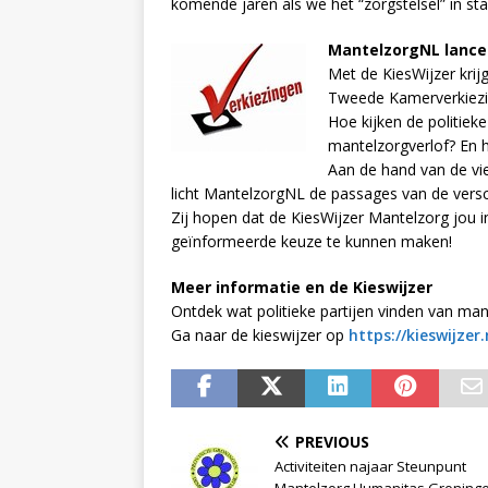
komende jaren als we het “zorgstelsel” in st
MantelzorgNL lancee
Met de KiesWijzer krij
Tweede Kamerverkiezi
Hoe kijken de politiek
mantelzorgverlof? En 
Aan de hand van de vi
licht MantelzorgNL de passages van de versch
Zij hopen dat de KiesWijzer Mantelzorg jou 
geïnformeerde keuze te kunnen maken!
Meer informatie en de Kieswijzer
Ontdek wat politieke partijen vinden van man
Ga naar de kieswijzer op
https://kieswijzer
PREVIOUS
Activiteiten najaar Steunpunt
Mantelzorg Humanitas Groning