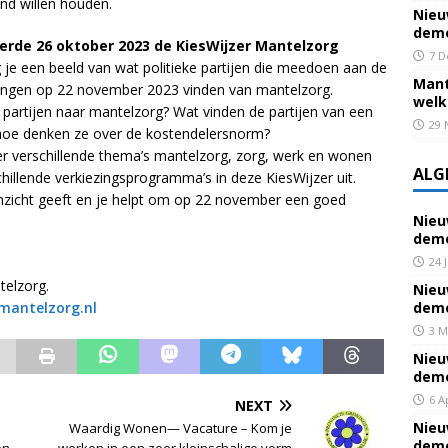
and willen houden.
Nieu
deme
rde 26 oktober 2023 de KiesWijzer Mantelzorg
7 D
g je een beeld van wat politieke partijen die meedoen aan de
Mant
ngen op 22 november 2023 vinden van mantelzorg.
welk
e partijen naar mantelzorg? Wat vinden de partijen van een
29 
hoe denken ze over de kostendelersnorm?
er verschillende thema’s mantelzorg, zorg, werk en wonen
ALG
illende verkiezingsprogramma’s in deze KiesWijzer uit.
inzicht geeft en je helpt om op 22 november een goed
Nieu
deme
24 
telzorg.
Nieu
.mantelzorg.nl
deme
3 M
Nieu
deme
6 A
NEXT
Nieu
Waardig Wonen— Vacature – Kom je
deme
en
werken in een zeer kleinschalige vorm