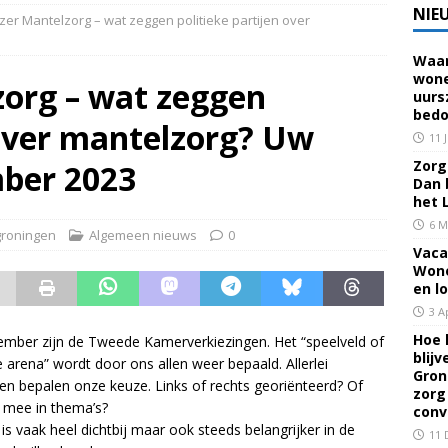
NIE
zer Mantelzorg – wat zeggen politieke partijen over
Waar
 voor een familielid, buur of vriend? Dan ben je mantelzorger. Dan
wone
zorg – wat zeggen
uurs
eerhuis De Opstap
GRONINGEN
bedo
 over mantelzorg? Uw
rief Mei 2026 – Mensen met dementie in Groningen
ALGEMEEN
11 
Zorg 
ber 2023
Dan 
rief April 2026 – Mensen met dementie in Groningen
het 
6 M
roningen
Algemeen nieuws
0
Vaca
brief Juni-Juli 2026 – Mensen met dementie in Groningen
Wone
en l
3 A
Hoe 
mber zijn de Tweede Kamerverkiezingen. Het “speelveld of
blij
e arena” wordt door ons allen weer bepaald. Allerlei
Gron
n bepalen onze keuze. Links of rechts georiënteerd? Of
zorg
 mee in thema’s?
conv
s vaak heel dichtbij maar ook steeds belangrijker in de
11 