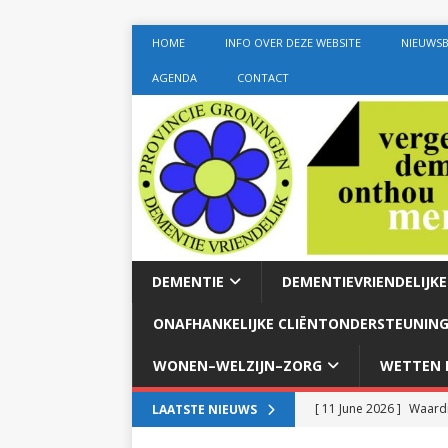
HOME
INFO OVER DEZE WEBSITE
NIEUWSB
AGENDA
CONTACT
DEMENTIE
DEMENTIEVRIENDELIJK
ONAFHANKELIJKE CLIËNTONDERSTEUNING
WONEN–WELZIJN–ZORG
WETTEN E
[ 11 June 2026 ]
Waardi
LAATSTE NIEUWS
dementie met 24-uurszo