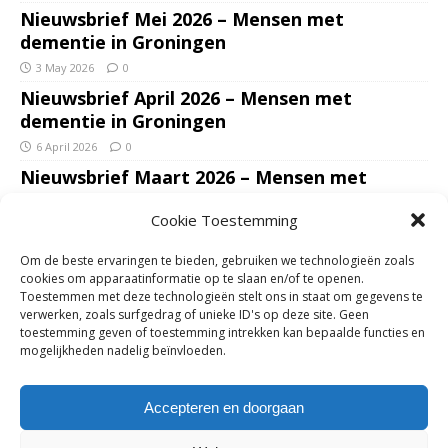
Nieuwsbrief Mei 2026 – Mensen met
dementie in Groningen
3 May 2026
0
Nieuwsbrief April 2026 – Mensen met
dementie in Groningen
6 April 2026
0
Nieuwsbrief Maart 2026 – Mensen met
dementie in Groningen
Cookie Toestemming
7 March 2026
0
Nieuwsbrief Januari – Februari 2026 – Mensen
Om de beste ervaringen te bieden, gebruiken we technologieën zoals
met dementie in Groningen
cookies om apparaatinformatie op te slaan en/of te openen.
Toestemmen met deze technologieën stelt ons in staat om gegevens te
7 February 2026
0
verwerken, zoals surfgedrag of unieke ID's op deze site. Geen
Ondersteun mantelzorgers – gun hun een
toestemming geven of toestemming intrekken kan bepaalde functies en
mogelijkheden nadelig beïnvloeden.
adempauze in De Opstap. Inzamelingsactie
voor De Opstap gestart op GoFundMe
Accepteren en doorgaan
25 January 2026
0